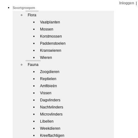
Inloggen
|
Soortgroepen
Flora
Vaatplanten
Mossen
Korstmossen
Paddenstoelen
Kranswieren
Wieren
Fauna
Zoogdieren
Reptielen
Amfibieën
Vissen
Dagvlinders
Nachtvlinders
Microvlinders
Libellen
Weekdieren
Kreeftachtigen