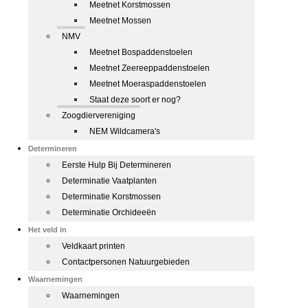
Meetnet Korstmossen
Meetnet Mossen
NMV
Meetnet Bospaddenstoelen
Meetnet Zeereeppaddenstoelen
Meetnet Moeraspaddenstoelen
Staat deze soort er nog?
Zoogdiervereniging
NEM Wildcamera's
Determineren
Eerste Hulp Bij Determineren
Determinatie Vaatplanten
Determinatie Korstmossen
Determinatie Orchideeën
Het veld in
Veldkaart printen
Contactpersonen Natuurgebieden
Waarnemingen
Waarnemingen