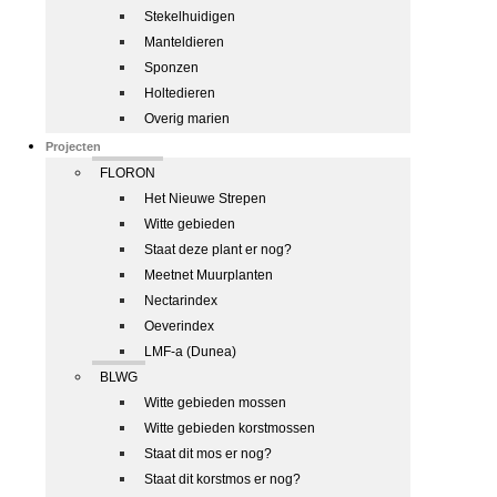
Stekelhuidigen
Manteldieren
Sponzen
Holtedieren
Overig marien
Projecten
FLORON
Het Nieuwe Strepen
Witte gebieden
Staat deze plant er nog?
Meetnet Muurplanten
Nectarindex
Oeverindex
LMF-a (Dunea)
BLWG
Witte gebieden mossen
Witte gebieden korstmossen
Staat dit mos er nog?
Staat dit korstmos er nog?