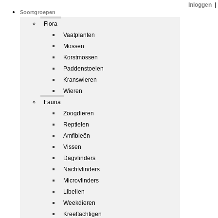
Inloggen
|
Soortgroepen
Flora
Vaatplanten
Mossen
Korstmossen
Paddenstoelen
Kranswieren
Wieren
Fauna
Zoogdieren
Reptielen
Amfibieën
Vissen
Dagvlinders
Nachtvlinders
Microvlinders
Libellen
Weekdieren
Kreeftachtigen