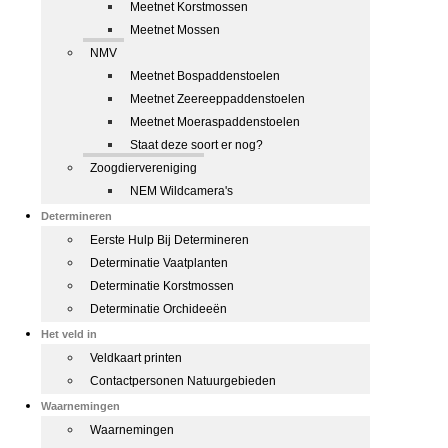
Meetnet Korstmossen
Meetnet Mossen
NMV
Meetnet Bospaddenstoelen
Meetnet Zeereeppaddenstoelen
Meetnet Moeraspaddenstoelen
Staat deze soort er nog?
Zoogdiervereniging
NEM Wildcamera's
Determineren
Eerste Hulp Bij Determineren
Determinatie Vaatplanten
Determinatie Korstmossen
Determinatie Orchideeën
Het veld in
Veldkaart printen
Contactpersonen Natuurgebieden
Waarnemingen
Waarnemingen