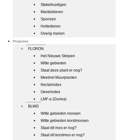
Stekelhuidigen
Manteldieren
Sponzen
Holtedieren
Overig marien
Projecten
FLORON
Het Nieuwe Strepen
Witte gebieden
Staat deze plant er nog?
Meetnet Muurplanten
Nectarindex
Oeverindex
LMF-a (Dunea)
BLWG
Witte gebieden mossen
Witte gebieden korstmossen
Staat dit mos er nog?
Staat dit korstmos er nog?