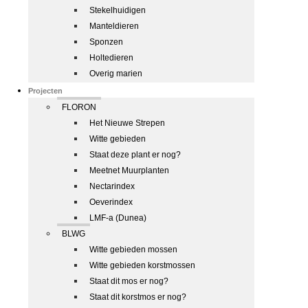
Stekelhuidigen
Manteldieren
Sponzen
Holtedieren
Overig marien
Projecten
FLORON
Het Nieuwe Strepen
Witte gebieden
Staat deze plant er nog?
Meetnet Muurplanten
Nectarindex
Oeverindex
LMF-a (Dunea)
BLWG
Witte gebieden mossen
Witte gebieden korstmossen
Staat dit mos er nog?
Staat dit korstmos er nog?