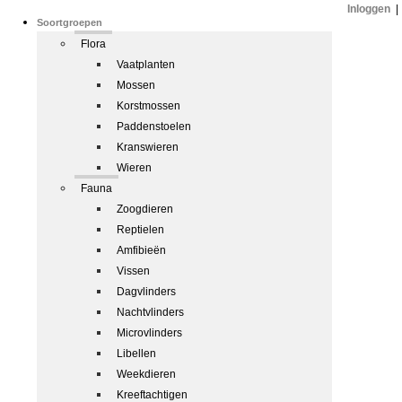
Inloggen
|
Soortgroepen
Flora
Vaatplanten
Mossen
Korstmossen
Paddenstoelen
Kranswieren
Wieren
Fauna
Zoogdieren
Reptielen
Amfibieën
Vissen
Dagvlinders
Nachtvlinders
Microvlinders
Libellen
Weekdieren
Kreeftachtigen