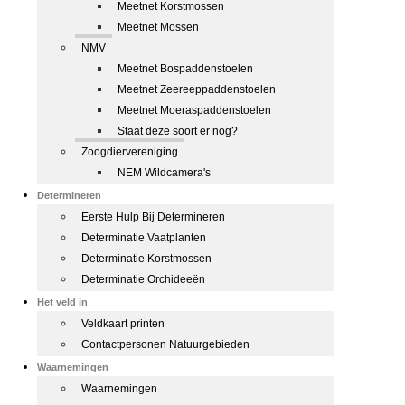
Meetnet Korstmossen
Meetnet Mossen
NMV
Meetnet Bospaddenstoelen
Meetnet Zeereeppaddenstoelen
Meetnet Moeraspaddenstoelen
Staat deze soort er nog?
Zoogdiervereniging
NEM Wildcamera's
Determineren
Eerste Hulp Bij Determineren
Determinatie Vaatplanten
Determinatie Korstmossen
Determinatie Orchideeën
Het veld in
Veldkaart printen
Contactpersonen Natuurgebieden
Waarnemingen
Waarnemingen