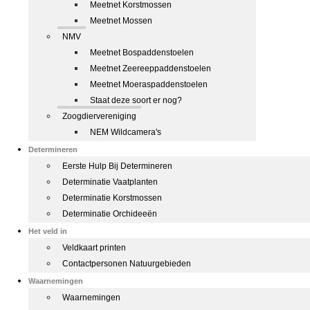
Meetnet Korstmossen
Meetnet Mossen
NMV
Meetnet Bospaddenstoelen
Meetnet Zeereeppaddenstoelen
Meetnet Moeraspaddenstoelen
Staat deze soort er nog?
Zoogdiervereniging
NEM Wildcamera's
Determineren
Eerste Hulp Bij Determineren
Determinatie Vaatplanten
Determinatie Korstmossen
Determinatie Orchideeën
Het veld in
Veldkaart printen
Contactpersonen Natuurgebieden
Waarnemingen
Waarnemingen