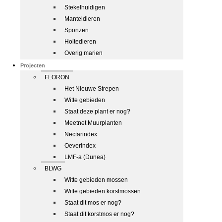
Stekelhuidigen
Manteldieren
Sponzen
Holtedieren
Overig marien
Projecten
FLORON
Het Nieuwe Strepen
Witte gebieden
Staat deze plant er nog?
Meetnet Muurplanten
Nectarindex
Oeverindex
LMF-a (Dunea)
BLWG
Witte gebieden mossen
Witte gebieden korstmossen
Staat dit mos er nog?
Staat dit korstmos er nog?