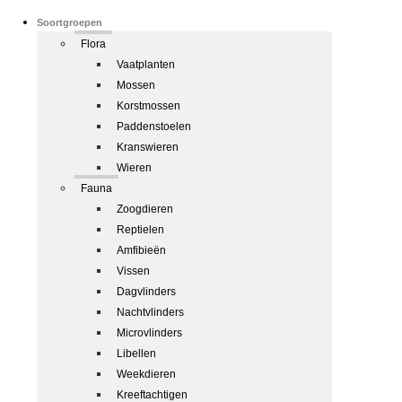
Soortgroepen
Flora
Vaatplanten
Mossen
Korstmossen
Paddenstoelen
Kranswieren
Wieren
Fauna
Zoogdieren
Reptielen
Amfibieën
Vissen
Dagvlinders
Nachtvlinders
Microvlinders
Libellen
Weekdieren
Kreeftachtigen