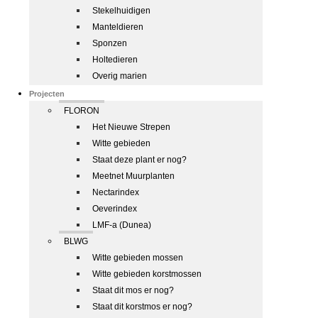
Stekelhuidigen
Manteldieren
Sponzen
Holtedieren
Overig marien
Projecten
FLORON
Het Nieuwe Strepen
Witte gebieden
Staat deze plant er nog?
Meetnet Muurplanten
Nectarindex
Oeverindex
LMF-a (Dunea)
BLWG
Witte gebieden mossen
Witte gebieden korstmossen
Staat dit mos er nog?
Staat dit korstmos er nog?