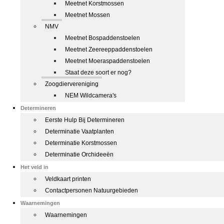
Meetnet Korstmossen
Meetnet Mossen
NMV
Meetnet Bospaddenstoelen
Meetnet Zeereeppaddenstoelen
Meetnet Moeraspaddenstoelen
Staat deze soort er nog?
Zoogdiervereniging
NEM Wildcamera's
Determineren
Eerste Hulp Bij Determineren
Determinatie Vaatplanten
Determinatie Korstmossen
Determinatie Orchideeën
Het veld in
Veldkaart printen
Contactpersonen Natuurgebieden
Waarnemingen
Waarnemingen