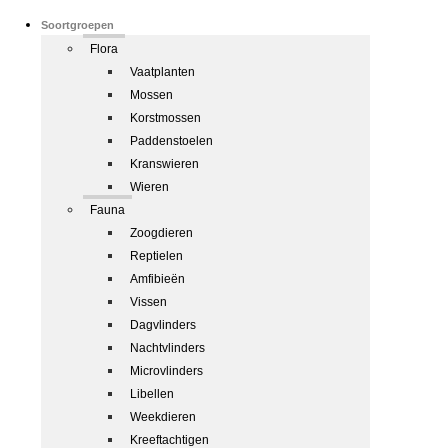
Soortgroepen
Flora
Vaatplanten
Mossen
Korstmossen
Paddenstoelen
Kranswieren
Wieren
Fauna
Zoogdieren
Reptielen
Amfibieën
Vissen
Dagvlinders
Nachtvlinders
Microvlinders
Libellen
Weekdieren
Kreeftachtigen