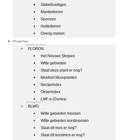
Stekelhuidigen
Manteldieren
Sponzen
Holtedieren
Overig marien
Projecten
FLORON
Het Nieuwe Strepen
Witte gebieden
Staat deze plant er nog?
Meetnet Muurplanten
Nectarindex
Oeverindex
LMF-a (Dunea)
BLWG
Witte gebieden mossen
Witte gebieden korstmossen
Staat dit mos er nog?
Staat dit korstmos er nog?