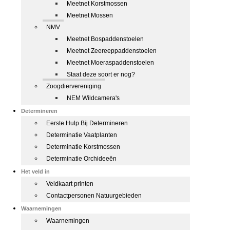
Meetnet Korstmossen
Meetnet Mossen
NMV
Meetnet Bospaddenstoelen
Meetnet Zeereeppaddenstoelen
Meetnet Moeraspaddenstoelen
Staat deze soort er nog?
Zoogdiervereniging
NEM Wildcamera's
Determineren
Eerste Hulp Bij Determineren
Determinatie Vaatplanten
Determinatie Korstmossen
Determinatie Orchideeën
Het veld in
Veldkaart printen
Contactpersonen Natuurgebieden
Waarnemingen
Waarnemingen