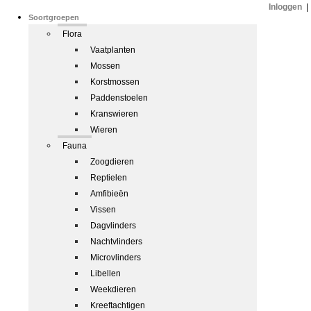
Inloggen
|
Soortgroepen
Flora
Vaatplanten
Mossen
Korstmossen
Paddenstoelen
Kranswieren
Wieren
Fauna
Zoogdieren
Reptielen
Amfibieën
Vissen
Dagvlinders
Nachtvlinders
Microvlinders
Libellen
Weekdieren
Kreeftachtigen