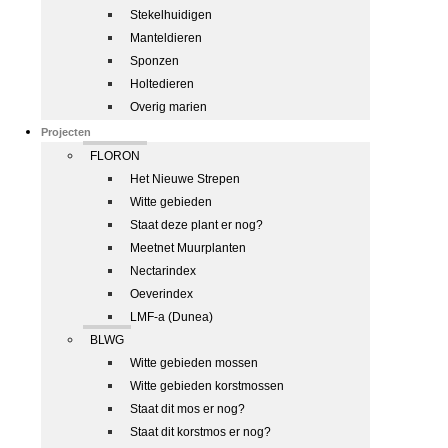
Stekelhuidigen
Manteldieren
Sponzen
Holtedieren
Overig marien
Projecten
FLORON
Het Nieuwe Strepen
Witte gebieden
Staat deze plant er nog?
Meetnet Muurplanten
Nectarindex
Oeverindex
LMF-a (Dunea)
BLWG
Witte gebieden mossen
Witte gebieden korstmossen
Staat dit mos er nog?
Staat dit korstmos er nog?