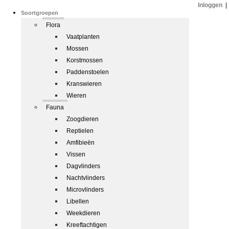
Inloggen
|
Soortgroepen
Flora
Vaatplanten
Mossen
Korstmossen
Paddenstoelen
Kranswieren
Wieren
Fauna
Zoogdieren
Reptielen
Amfibieën
Vissen
Dagvlinders
Nachtvlinders
Microvlinders
Libellen
Weekdieren
Kreeftachtigen