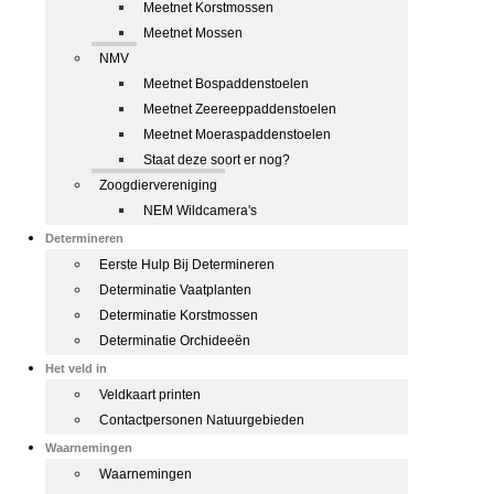
Meetnet Korstmossen
Meetnet Mossen
NMV
Meetnet Bospaddenstoelen
Meetnet Zeereeppaddenstoelen
Meetnet Moeraspaddenstoelen
Staat deze soort er nog?
Zoogdiervereniging
NEM Wildcamera's
Determineren
Eerste Hulp Bij Determineren
Determinatie Vaatplanten
Determinatie Korstmossen
Determinatie Orchideeën
Het veld in
Veldkaart printen
Contactpersonen Natuurgebieden
Waarnemingen
Waarnemingen