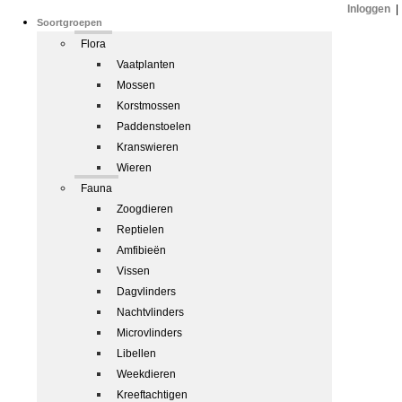
Inloggen
|
Soortgroepen
Flora
Vaatplanten
Mossen
Korstmossen
Paddenstoelen
Kranswieren
Wieren
Fauna
Zoogdieren
Reptielen
Amfibieën
Vissen
Dagvlinders
Nachtvlinders
Microvlinders
Libellen
Weekdieren
Kreeftachtigen