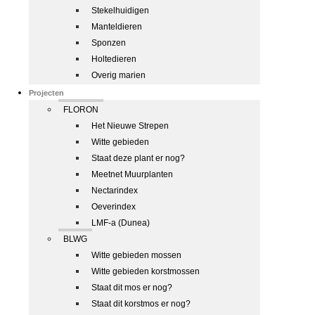
Stekelhuidigen
Manteldieren
Sponzen
Holtedieren
Overig marien
Projecten
FLORON
Het Nieuwe Strepen
Witte gebieden
Staat deze plant er nog?
Meetnet Muurplanten
Nectarindex
Oeverindex
LMF-a (Dunea)
BLWG
Witte gebieden mossen
Witte gebieden korstmossen
Staat dit mos er nog?
Staat dit korstmos er nog?