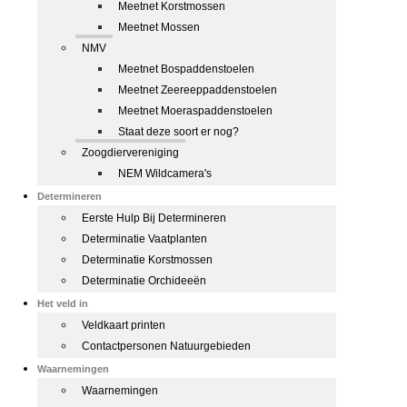
Meetnet Korstmossen
Meetnet Mossen
NMV
Meetnet Bospaddenstoelen
Meetnet Zeereeppaddenstoelen
Meetnet Moeraspaddenstoelen
Staat deze soort er nog?
Zoogdiervereniging
NEM Wildcamera's
Determineren
Eerste Hulp Bij Determineren
Determinatie Vaatplanten
Determinatie Korstmossen
Determinatie Orchideeën
Het veld in
Veldkaart printen
Contactpersonen Natuurgebieden
Waarnemingen
Waarnemingen