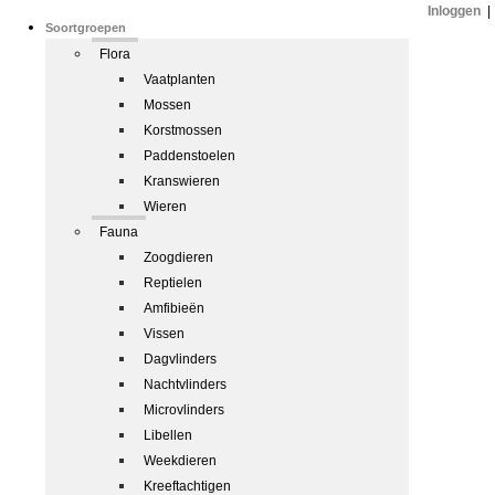
Inloggen
|
Soortgroepen
Flora
Vaatplanten
Mossen
Korstmossen
Paddenstoelen
Kranswieren
Wieren
Fauna
Zoogdieren
Reptielen
Amfibieën
Vissen
Dagvlinders
Nachtvlinders
Microvlinders
Libellen
Weekdieren
Kreeftachtigen