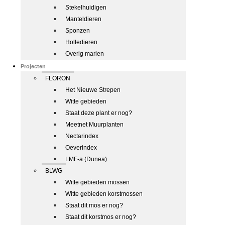
Stekelhuidigen
Manteldieren
Sponzen
Holtedieren
Overig marien
Projecten
FLORON
Het Nieuwe Strepen
Witte gebieden
Staat deze plant er nog?
Meetnet Muurplanten
Nectarindex
Oeverindex
LMF-a (Dunea)
BLWG
Witte gebieden mossen
Witte gebieden korstmossen
Staat dit mos er nog?
Staat dit korstmos er nog?