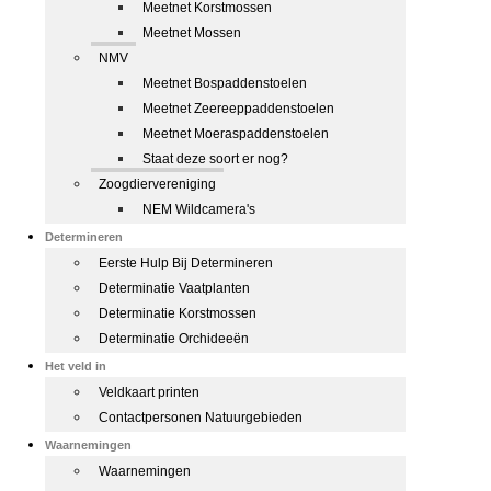
Meetnet Korstmossen
Meetnet Mossen
NMV
Meetnet Bospaddenstoelen
Meetnet Zeereeppaddenstoelen
Meetnet Moeraspaddenstoelen
Staat deze soort er nog?
Zoogdiervereniging
NEM Wildcamera's
Determineren
Eerste Hulp Bij Determineren
Determinatie Vaatplanten
Determinatie Korstmossen
Determinatie Orchideeën
Het veld in
Veldkaart printen
Contactpersonen Natuurgebieden
Waarnemingen
Waarnemingen