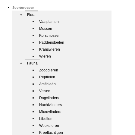
Soortgroepen
Flora
Vaatplanten
Mossen
Korstmossen
Paddenstoelen
Kranswieren
Wieren
Fauna
Zoogdieren
Reptielen
Amfibieën
Vissen
Dagvlinders
Nachtvlinders
Microvlinders
Libellen
Weekdieren
Kreeftachtigen