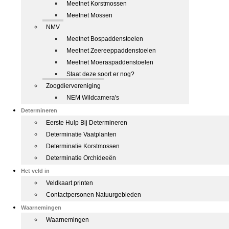
Meetnet Korstmossen
Meetnet Mossen
NMV
Meetnet Bospaddenstoelen
Meetnet Zeereeppaddenstoelen
Meetnet Moeraspaddenstoelen
Staat deze soort er nog?
Zoogdiervereniging
NEM Wildcamera's
Determineren
Eerste Hulp Bij Determineren
Determinatie Vaatplanten
Determinatie Korstmossen
Determinatie Orchideeën
Het veld in
Veldkaart printen
Contactpersonen Natuurgebieden
Waarnemingen
Waarnemingen