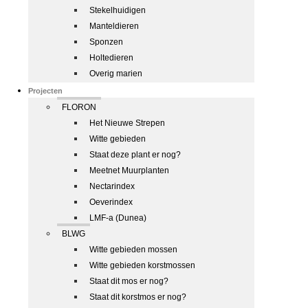
Stekelhuidigen
Manteldieren
Sponzen
Holtedieren
Overig marien
Projecten
FLORON
Het Nieuwe Strepen
Witte gebieden
Staat deze plant er nog?
Meetnet Muurplanten
Nectarindex
Oeverindex
LMF-a (Dunea)
BLWG
Witte gebieden mossen
Witte gebieden korstmossen
Staat dit mos er nog?
Staat dit korstmos er nog?