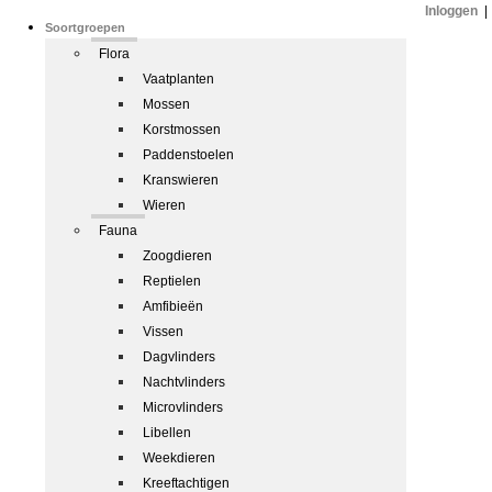
Inloggen
|
Soortgroepen
Flora
Vaatplanten
Mossen
Korstmossen
Paddenstoelen
Kranswieren
Wieren
Fauna
Zoogdieren
Reptielen
Amfibieën
Vissen
Dagvlinders
Nachtvlinders
Microvlinders
Libellen
Weekdieren
Kreeftachtigen