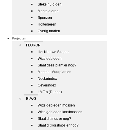
Stekelhuidigen
Manteldieren
Sponzen
Holtedieren
Overig marien
Projecten
FLORON
Het Nieuwe Strepen
Witte gebieden
Staat deze plant er nog?
Meetnet Muurplanten
Nectarindex
Oeverindex
LMF-a (Dunea)
BLWG
Witte gebieden mossen
Witte gebieden korstmossen
Staat dit mos er nog?
Staat dit korstmos er nog?