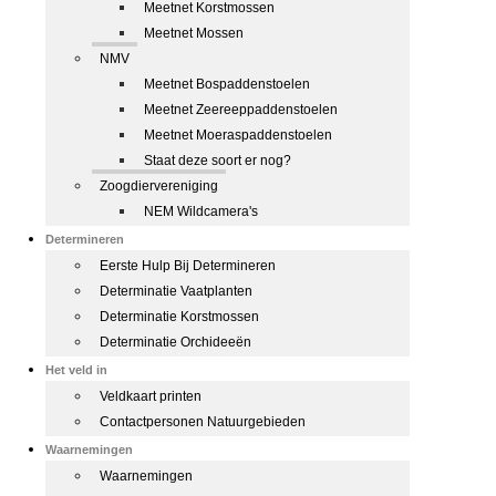
Meetnet Korstmossen
Meetnet Mossen
NMV
Meetnet Bospaddenstoelen
Meetnet Zeereeppaddenstoelen
Meetnet Moeraspaddenstoelen
Staat deze soort er nog?
Zoogdiervereniging
NEM Wildcamera's
Determineren
Eerste Hulp Bij Determineren
Determinatie Vaatplanten
Determinatie Korstmossen
Determinatie Orchideeën
Het veld in
Veldkaart printen
Contactpersonen Natuurgebieden
Waarnemingen
Waarnemingen