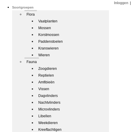
Inloggen
|
Soortgroepen
Flora
Vaatplanten
Mossen
Korstmossen
Paddenstoelen
Kranswieren
Wieren
Fauna
Zoogdieren
Reptielen
Amfibieën
Vissen
Dagvlinders
Nachtvlinders
Microvlinders
Libellen
Weekdieren
Kreeftachtigen