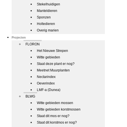
Stekelhuidigen
Manteldieren
Sponzen
Holtedieren
Overig marien
Projecten
FLORON
Het Nieuwe Strepen
Witte gebieden
Staat deze plant er nog?
Meetnet Muurplanten
Nectarindex
Oeverindex
LMF-a (Dunea)
BLWG
Witte gebieden mossen
Witte gebieden korstmossen
Staat dit mos er nog?
Staat dit korstmos er nog?