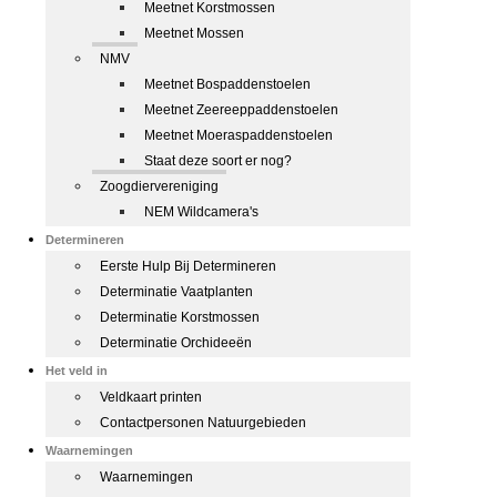
Meetnet Korstmossen
Meetnet Mossen
NMV
Meetnet Bospaddenstoelen
Meetnet Zeereeppaddenstoelen
Meetnet Moeraspaddenstoelen
Staat deze soort er nog?
Zoogdiervereniging
NEM Wildcamera's
Determineren
Eerste Hulp Bij Determineren
Determinatie Vaatplanten
Determinatie Korstmossen
Determinatie Orchideeën
Het veld in
Veldkaart printen
Contactpersonen Natuurgebieden
Waarnemingen
Waarnemingen