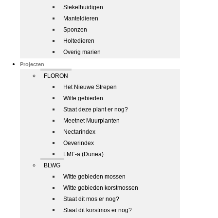
Stekelhuidigen
Manteldieren
Sponzen
Holtedieren
Overig marien
Projecten
FLORON
Het Nieuwe Strepen
Witte gebieden
Staat deze plant er nog?
Meetnet Muurplanten
Nectarindex
Oeverindex
LMF-a (Dunea)
BLWG
Witte gebieden mossen
Witte gebieden korstmossen
Staat dit mos er nog?
Staat dit korstmos er nog?