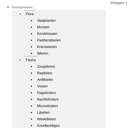
Inloggen
|
Soortgroepen
Flora
Vaatplanten
Mossen
Korstmossen
Paddenstoelen
Kranswieren
Wieren
Fauna
Zoogdieren
Reptielen
Amfibieën
Vissen
Dagvlinders
Nachtvlinders
Microvlinders
Libellen
Weekdieren
Kreeftachtigen