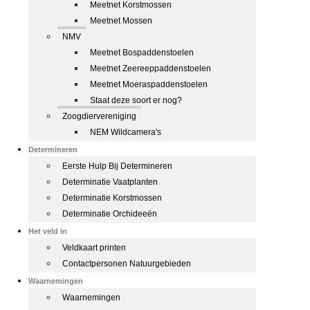
Meetnet Korstmossen
Meetnet Mossen
NMV
Meetnet Bospaddenstoelen
Meetnet Zeereeppaddenstoelen
Meetnet Moeraspaddenstoelen
Staat deze soort er nog?
Zoogdiervereniging
NEM Wildcamera's
Determineren
Eerste Hulp Bij Determineren
Determinatie Vaatplanten
Determinatie Korstmossen
Determinatie Orchideeën
Het veld in
Veldkaart printen
Contactpersonen Natuurgebieden
Waarnemingen
Waarnemingen