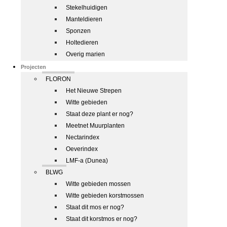
Stekelhuidigen
Manteldieren
Sponzen
Holtedieren
Overig marien
Projecten
FLORON
Het Nieuwe Strepen
Witte gebieden
Staat deze plant er nog?
Meetnet Muurplanten
Nectarindex
Oeverindex
LMF-a (Dunea)
BLWG
Witte gebieden mossen
Witte gebieden korstmossen
Staat dit mos er nog?
Staat dit korstmos er nog?