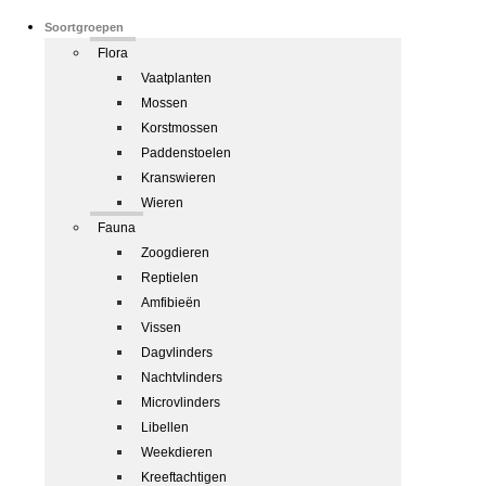
Soortgroepen
Flora
Vaatplanten
Mossen
Korstmossen
Paddenstoelen
Kranswieren
Wieren
Fauna
Zoogdieren
Reptielen
Amfibieën
Vissen
Dagvlinders
Nachtvlinders
Microvlinders
Libellen
Weekdieren
Kreeftachtigen