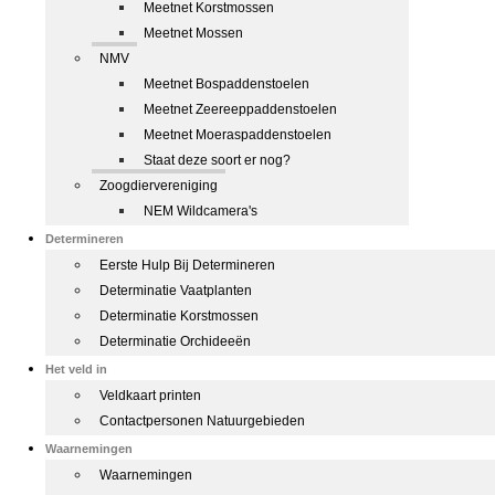
Meetnet Korstmossen
Meetnet Mossen
NMV
Meetnet Bospaddenstoelen
Meetnet Zeereeppaddenstoelen
Meetnet Moeraspaddenstoelen
Staat deze soort er nog?
Zoogdiervereniging
NEM Wildcamera's
Determineren
Eerste Hulp Bij Determineren
Determinatie Vaatplanten
Determinatie Korstmossen
Determinatie Orchideeën
Het veld in
Veldkaart printen
Contactpersonen Natuurgebieden
Waarnemingen
Waarnemingen