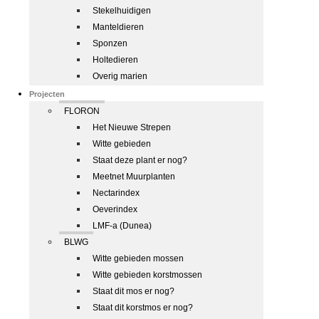
Stekelhuidigen
Manteldieren
Sponzen
Holtedieren
Overig marien
Projecten
FLORON
Het Nieuwe Strepen
Witte gebieden
Staat deze plant er nog?
Meetnet Muurplanten
Nectarindex
Oeverindex
LMF-a (Dunea)
BLWG
Witte gebieden mossen
Witte gebieden korstmossen
Staat dit mos er nog?
Staat dit korstmos er nog?