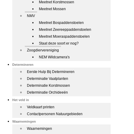
Meetnet Korstmossen
Meetnet Mossen
NMV
Meetnet Bospaddenstoelen
Meetnet Zeereeppaddenstoelen
Meetnet Moeraspaddenstoelen
Staat deze soort er nog?
Zoogdiervereniging
NEM Wildcamera's
Determineren
Eerste Hulp Bij Determineren
Determinatie Vaatplanten
Determinatie Korstmossen
Determinatie Orchideeën
Het veld in
Veldkaart printen
Contactpersonen Natuurgebieden
Waarnemingen
Waarnemingen