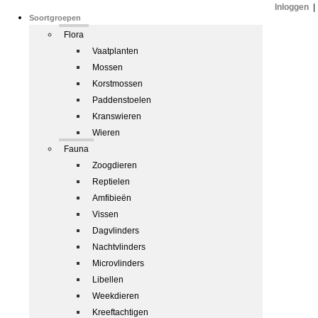
Inloggen
|
Soortgroepen
Flora
Vaatplanten
Mossen
Korstmossen
Paddenstoelen
Kranswieren
Wieren
Fauna
Zoogdieren
Reptielen
Amfibieën
Vissen
Dagvlinders
Nachtvlinders
Microvlinders
Libellen
Weekdieren
Kreeftachtigen