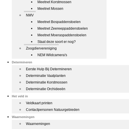
Meetnet Korstmossen
Meetnet Mossen
NMV
Meetnet Bospaddenstoelen
Meetnet Zeereeppaddenstoelen
Meetnet Moeraspaddenstoelen
Staat deze soort er nog?
Zoogdiervereniging
NEM Wildcamera's
Determineren
Eerste Hulp Bij Determineren
Determinatie Vaatplanten
Determinatie Korstmossen
Determinatie Orchideeën
Het veld in
Veldkaart printen
Contactpersonen Natuurgebieden
Waarnemingen
Waarnemingen