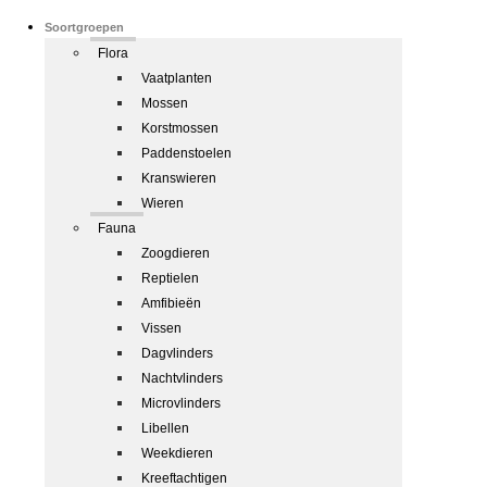
Soortgroepen
Flora
Vaatplanten
Mossen
Korstmossen
Paddenstoelen
Kranswieren
Wieren
Fauna
Zoogdieren
Reptielen
Amfibieën
Vissen
Dagvlinders
Nachtvlinders
Microvlinders
Libellen
Weekdieren
Kreeftachtigen