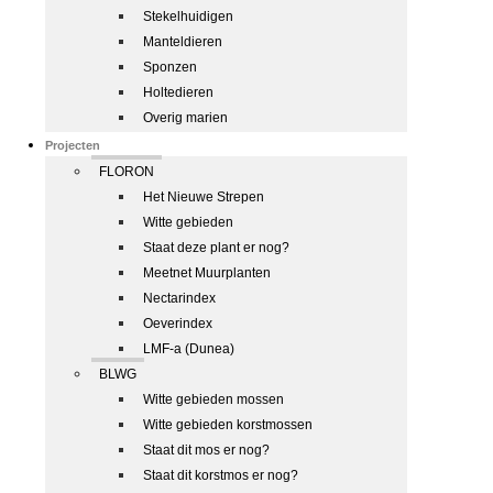
Stekelhuidigen
Manteldieren
Sponzen
Holtedieren
Overig marien
Projecten
FLORON
Het Nieuwe Strepen
Witte gebieden
Staat deze plant er nog?
Meetnet Muurplanten
Nectarindex
Oeverindex
LMF-a (Dunea)
BLWG
Witte gebieden mossen
Witte gebieden korstmossen
Staat dit mos er nog?
Staat dit korstmos er nog?