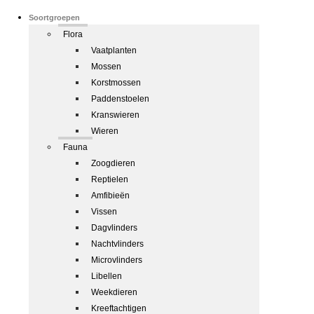
Soortgroepen
Flora
Vaatplanten
Mossen
Korstmossen
Paddenstoelen
Kranswieren
Wieren
Fauna
Zoogdieren
Reptielen
Amfibieën
Vissen
Dagvlinders
Nachtvlinders
Microvlinders
Libellen
Weekdieren
Kreeftachtigen