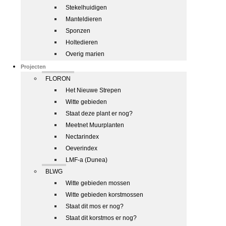
Stekelhuidigen
Manteldieren
Sponzen
Holtedieren
Overig marien
Projecten
FLORON
Het Nieuwe Strepen
Witte gebieden
Staat deze plant er nog?
Meetnet Muurplanten
Nectarindex
Oeverindex
LMF-a (Dunea)
BLWG
Witte gebieden mossen
Witte gebieden korstmossen
Staat dit mos er nog?
Staat dit korstmos er nog?