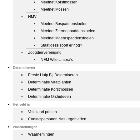
Meetnet Korstmossen
Meetnet Mossen
NMV
Meetnet Bospaddenstoelen
Meetnet Zeereeppaddenstoelen
Meetnet Moeraspaddenstoelen
Staat deze soort er nog?
Zoogdiervereniging
NEM Wildcamera's
Determineren
Eerste Hulp Bij Determineren
Determinatie Vaatplanten
Determinatie Korstmossen
Determinatie Orchideeën
Het veld in
Veldkaart printen
Contactpersonen Natuurgebieden
Waarnemingen
Waarnemingen