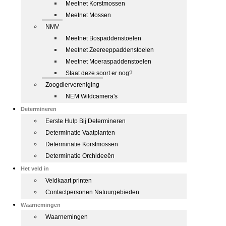
Meetnet Korstmossen
Meetnet Mossen
NMV
Meetnet Bospaddenstoelen
Meetnet Zeereeppaddenstoelen
Meetnet Moeraspaddenstoelen
Staat deze soort er nog?
Zoogdiervereniging
NEM Wildcamera's
Determineren
Eerste Hulp Bij Determineren
Determinatie Vaatplanten
Determinatie Korstmossen
Determinatie Orchideeën
Het veld in
Veldkaart printen
Contactpersonen Natuurgebieden
Waarnemingen
Waarnemingen