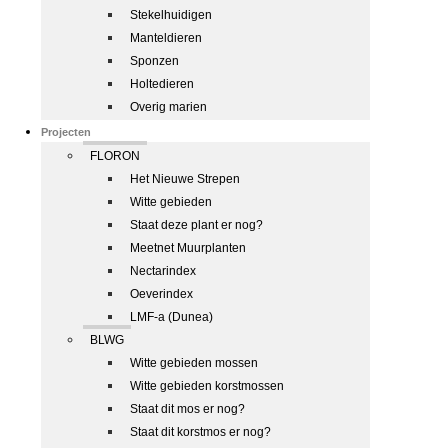
Stekelhuidigen
Manteldieren
Sponzen
Holtedieren
Overig marien
Projecten
FLORON
Het Nieuwe Strepen
Witte gebieden
Staat deze plant er nog?
Meetnet Muurplanten
Nectarindex
Oeverindex
LMF-a (Dunea)
BLWG
Witte gebieden mossen
Witte gebieden korstmossen
Staat dit mos er nog?
Staat dit korstmos er nog?