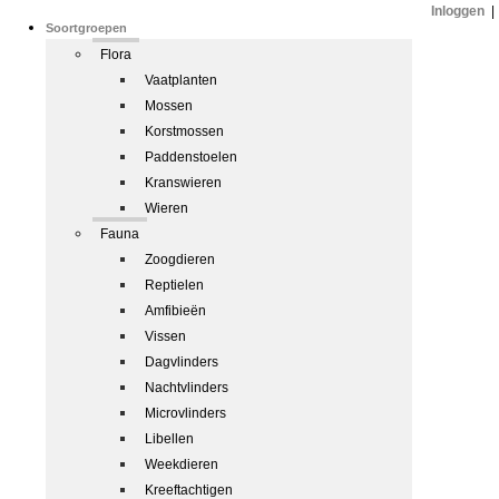
Inloggen
|
Soortgroepen
Flora
Vaatplanten
Mossen
Korstmossen
Paddenstoelen
Kranswieren
Wieren
Fauna
Zoogdieren
Reptielen
Amfibieën
Vissen
Dagvlinders
Nachtvlinders
Microvlinders
Libellen
Weekdieren
Kreeftachtigen