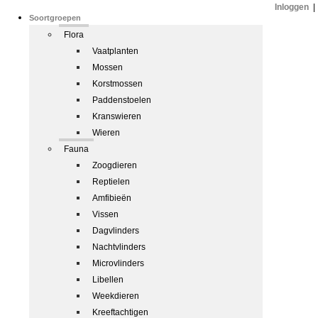
Inloggen
|
Soortgroepen
Flora
Vaatplanten
Mossen
Korstmossen
Paddenstoelen
Kranswieren
Wieren
Fauna
Zoogdieren
Reptielen
Amfibieën
Vissen
Dagvlinders
Nachtvlinders
Microvlinders
Libellen
Weekdieren
Kreeftachtigen