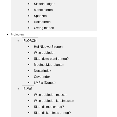
Stekelhuidigen
Manteldieren
Sponzen
Holtedieren
Overig marien
Projecten
FLORON
Het Nieuwe Strepen
Witte gebieden
Staat deze plant er nog?
Meetnet Muurplanten
Nectarindex
Oeverindex
LMF-a (Dunea)
BLWG
Witte gebieden mossen
Witte gebieden korstmossen
Staat dit mos er nog?
Staat dit korstmos er nog?