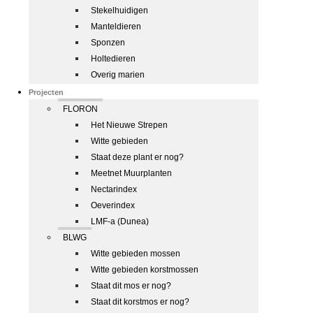
Stekelhuidigen
Manteldieren
Sponzen
Holtedieren
Overig marien
Projecten
FLORON
Het Nieuwe Strepen
Witte gebieden
Staat deze plant er nog?
Meetnet Muurplanten
Nectarindex
Oeverindex
LMF-a (Dunea)
BLWG
Witte gebieden mossen
Witte gebieden korstmossen
Staat dit mos er nog?
Staat dit korstmos er nog?