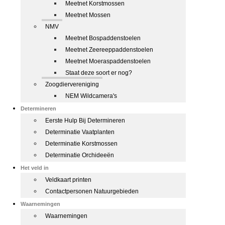
Meetnet Korstmossen
Meetnet Mossen
NMV
Meetnet Bospaddenstoelen
Meetnet Zeereeppaddenstoelen
Meetnet Moeraspaddenstoelen
Staat deze soort er nog?
Zoogdiervereniging
NEM Wildcamera's
Determineren
Eerste Hulp Bij Determineren
Determinatie Vaatplanten
Determinatie Korstmossen
Determinatie Orchideeën
Het veld in
Veldkaart printen
Contactpersonen Natuurgebieden
Waarnemingen
Waarnemingen