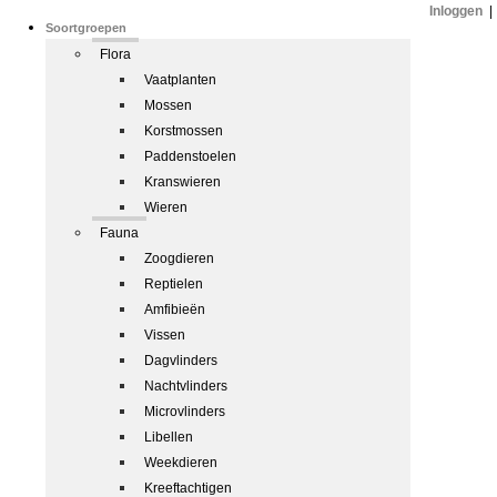
Inloggen
|
Soortgroepen
Flora
Vaatplanten
Mossen
Korstmossen
Paddenstoelen
Kranswieren
Wieren
Fauna
Zoogdieren
Reptielen
Amfibieën
Vissen
Dagvlinders
Nachtvlinders
Microvlinders
Libellen
Weekdieren
Kreeftachtigen