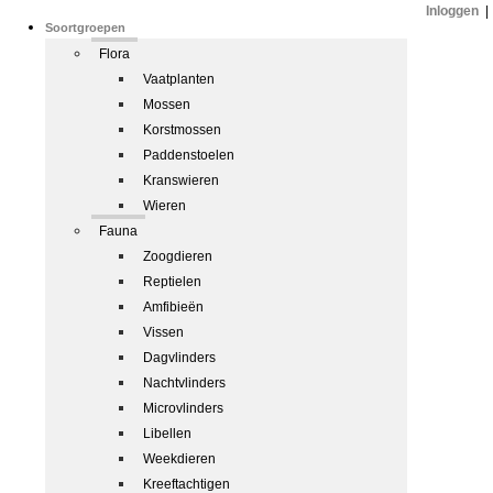
Inloggen
|
Soortgroepen
Flora
Vaatplanten
Mossen
Korstmossen
Paddenstoelen
Kranswieren
Wieren
Fauna
Zoogdieren
Reptielen
Amfibieën
Vissen
Dagvlinders
Nachtvlinders
Microvlinders
Libellen
Weekdieren
Kreeftachtigen