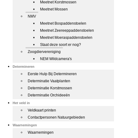
Meetnet Korstmossen
Meetnet Mossen
NMV
Meetnet Bospaddenstoelen
Meetnet Zeereeppaddenstoelen
Meetnet Moeraspaddenstoelen
Staat deze soort er nog?
Zoogdiervereniging
NEM Wildcamera's
Determineren
Eerste Hulp Bij Determineren
Determinatie Vaatplanten
Determinatie Korstmossen
Determinatie Orchideeën
Het veld in
Veldkaart printen
Contactpersonen Natuurgebieden
Waarnemingen
Waarnemingen