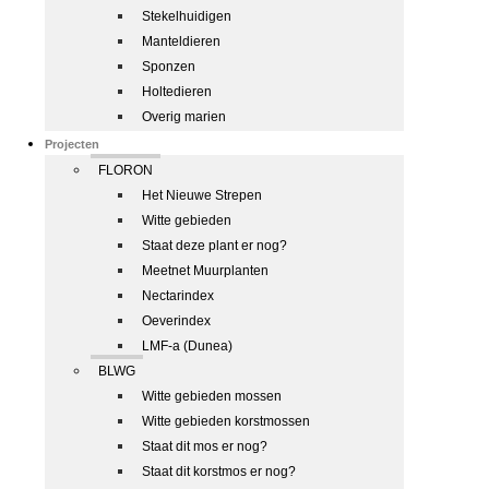
Stekelhuidigen
Manteldieren
Sponzen
Holtedieren
Overig marien
Projecten
FLORON
Het Nieuwe Strepen
Witte gebieden
Staat deze plant er nog?
Meetnet Muurplanten
Nectarindex
Oeverindex
LMF-a (Dunea)
BLWG
Witte gebieden mossen
Witte gebieden korstmossen
Staat dit mos er nog?
Staat dit korstmos er nog?