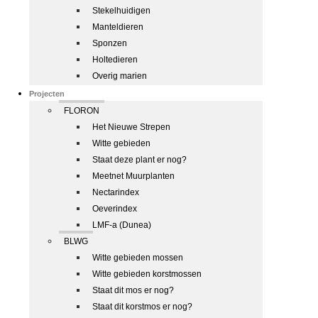
Stekelhuidigen
Manteldieren
Sponzen
Holtedieren
Overig marien
Projecten
FLORON
Het Nieuwe Strepen
Witte gebieden
Staat deze plant er nog?
Meetnet Muurplanten
Nectarindex
Oeverindex
LMF-a (Dunea)
BLWG
Witte gebieden mossen
Witte gebieden korstmossen
Staat dit mos er nog?
Staat dit korstmos er nog?