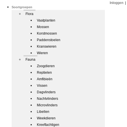
Inloggen
|
Soortgroepen
Flora
Vaatplanten
Mossen
Korstmossen
Paddenstoelen
Kranswieren
Wieren
Fauna
Zoogdieren
Reptielen
Amfibieën
Vissen
Dagvlinders
Nachtvlinders
Microvlinders
Libellen
Weekdieren
Kreeftachtigen