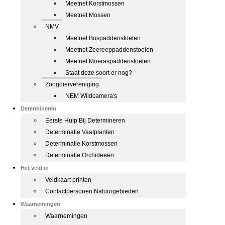
Meetnet Korstmossen
Meetnet Mossen
NMV
Meetnet Bospaddenstoelen
Meetnet Zeereeppaddenstoelen
Meetnet Moeraspaddenstoelen
Staat deze soort er nog?
Zoogdiervereniging
NEM Wildcamera's
Determineren
Eerste Hulp Bij Determineren
Determinatie Vaatplanten
Determinatie Korstmossen
Determinatie Orchideeën
Het veld in
Veldkaart printen
Contactpersonen Natuurgebieden
Waarnemingen
Waarnemingen