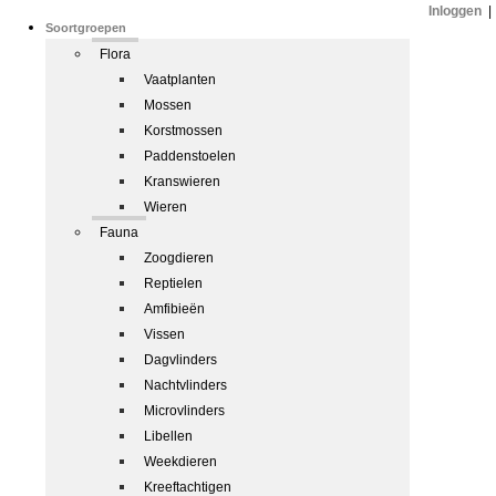
Inloggen
|
Soortgroepen
Flora
Vaatplanten
Mossen
Korstmossen
Paddenstoelen
Kranswieren
Wieren
Fauna
Zoogdieren
Reptielen
Amfibieën
Vissen
Dagvlinders
Nachtvlinders
Microvlinders
Libellen
Weekdieren
Kreeftachtigen