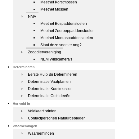
Meetnet Korstmossen
Meetnet Mossen
NMV
Meetnet Bospaddenstoelen
Meetnet Zeereeppaddenstoelen
Meetnet Moeraspaddenstoelen
Staat deze soort er nog?
Zoogdiervereniging
NEM Wildcamera's
Determineren
Eerste Hulp Bij Determineren
Determinatie Vaatplanten
Determinatie Korstmossen
Determinatie Orchideeën
Het veld in
Veldkaart printen
Contactpersonen Natuurgebieden
Waarnemingen
Waarnemingen