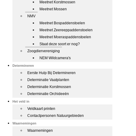
Meetnet Korstmossen
Meetnet Mossen
NMV
Meetnet Bospaddenstoelen
Meetnet Zeereeppaddenstoelen
Meetnet Moeraspaddenstoelen
Staat deze soort er nog?
Zoogdiervereniging
NEM Wildcamera's
Determineren
Eerste Hulp Bij Determineren
Determinatie Vaatplanten
Determinatie Korstmossen
Determinatie Orchideeën
Het veld in
Veldkaart printen
Contactpersonen Natuurgebieden
Waarnemingen
Waarnemingen