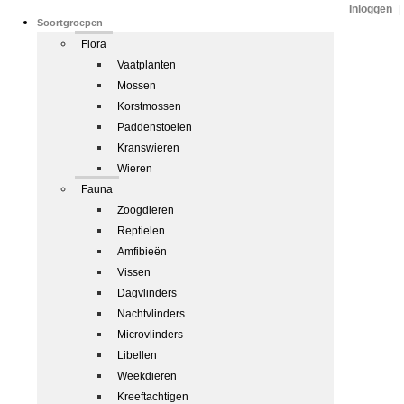
Inloggen
|
Soortgroepen
Flora
Vaatplanten
Mossen
Korstmossen
Paddenstoelen
Kranswieren
Wieren
Fauna
Zoogdieren
Reptielen
Amfibieën
Vissen
Dagvlinders
Nachtvlinders
Microvlinders
Libellen
Weekdieren
Kreeftachtigen