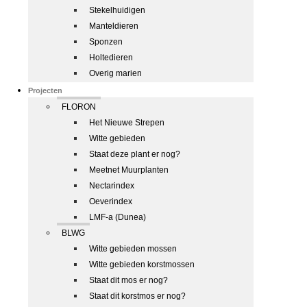
Stekelhuidigen
Manteldieren
Sponzen
Holtedieren
Overig marien
Projecten
FLORON
Het Nieuwe Strepen
Witte gebieden
Staat deze plant er nog?
Meetnet Muurplanten
Nectarindex
Oeverindex
LMF-a (Dunea)
BLWG
Witte gebieden mossen
Witte gebieden korstmossen
Staat dit mos er nog?
Staat dit korstmos er nog?