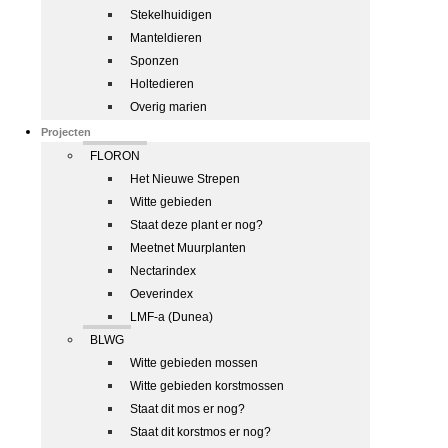
Stekelhuidigen
Manteldieren
Sponzen
Holtedieren
Overig marien
Projecten
FLORON
Het Nieuwe Strepen
Witte gebieden
Staat deze plant er nog?
Meetnet Muurplanten
Nectarindex
Oeverindex
LMF-a (Dunea)
BLWG
Witte gebieden mossen
Witte gebieden korstmossen
Staat dit mos er nog?
Staat dit korstmos er nog?