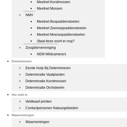
Meetnet Korstmossen
Meetnet Mossen
NMV
Meetnet Bospaddenstoelen
Meetnet Zeereeppaddenstoelen
Meetnet Moeraspaddenstoelen
Staat deze soort er nog?
Zoogdiervereniging
NEM Wildcamera's
Determineren
Eerste Hulp Bij Determineren
Determinatie Vaatplanten
Determinatie Korstmossen
Determinatie Orchideeën
Het veld in
Veldkaart printen
Contactpersonen Natuurgebieden
Waarnemingen
Waarnemingen