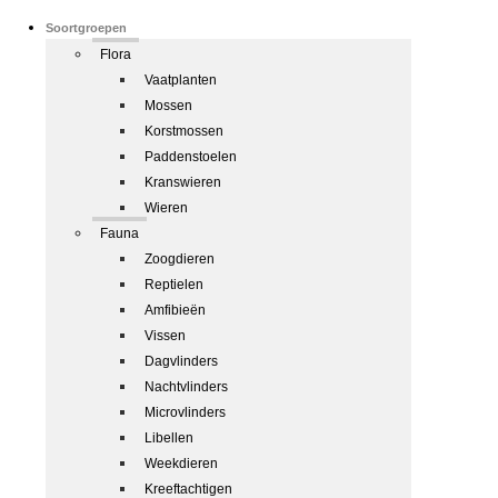
Soortgroepen
Flora
Vaatplanten
Mossen
Korstmossen
Paddenstoelen
Kranswieren
Wieren
Fauna
Zoogdieren
Reptielen
Amfibieën
Vissen
Dagvlinders
Nachtvlinders
Microvlinders
Libellen
Weekdieren
Kreeftachtigen