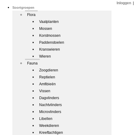
Inloggen
|
Soortgroepen
Flora
Vaatplanten
Mossen
Korstmossen
Paddenstoelen
Kranswieren
Wieren
Fauna
Zoogdieren
Reptielen
Amfibieën
Vissen
Dagvlinders
Nachtvlinders
Microvlinders
Libellen
Weekdieren
Kreeftachtigen