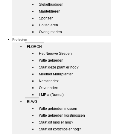
Stekelhuidigen
Manteldieren
Sponzen
Holtedieren
Overig marien
Projecten
FLORON
Het Nieuwe Strepen
Witte gebieden
Staat deze plant er nog?
Meetnet Muurplanten
Nectarindex
Oeverindex
LMF-a (Dunea)
BLWG
Witte gebieden mossen
Witte gebieden korstmossen
Staat dit mos er nog?
Staat dit korstmos er nog?