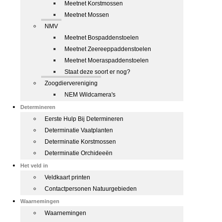
Meetnet Korstmossen
Meetnet Mossen
NMV
Meetnet Bospaddenstoelen
Meetnet Zeereeppaddenstoelen
Meetnet Moeraspaddenstoelen
Staat deze soort er nog?
Zoogdiervereniging
NEM Wildcamera's
Determineren
Eerste Hulp Bij Determineren
Determinatie Vaatplanten
Determinatie Korstmossen
Determinatie Orchideeën
Het veld in
Veldkaart printen
Contactpersonen Natuurgebieden
Waarnemingen
Waarnemingen