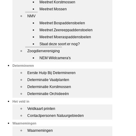
Meetnet Korstmossen
Meetnet Mossen
NMV
Meetnet Bospaddenstoelen
Meetnet Zeereeppaddenstoelen
Meetnet Moeraspaddenstoelen
Staat deze soort er nog?
Zoogdiervereniging
NEM Wildcamera's
Determineren
Eerste Hulp Bij Determineren
Determinatie Vaatplanten
Determinatie Korstmossen
Determinatie Orchideeën
Het veld in
Veldkaart printen
Contactpersonen Natuurgebieden
Waarnemingen
Waarnemingen