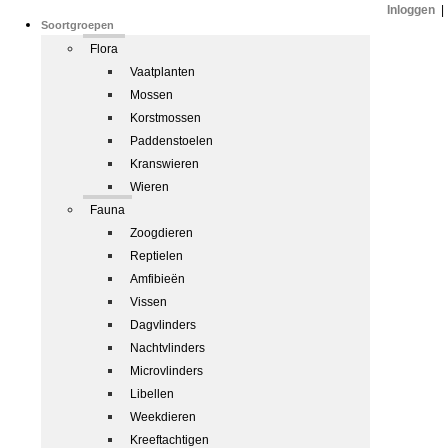
Inloggen
|
Soortgroepen
Flora
Vaatplanten
Mossen
Korstmossen
Paddenstoelen
Kranswieren
Wieren
Fauna
Zoogdieren
Reptielen
Amfibieën
Vissen
Dagvlinders
Nachtvlinders
Microvlinders
Libellen
Weekdieren
Kreeftachtigen