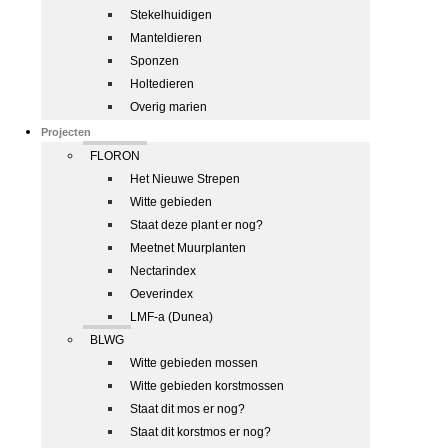
Stekelhuidigen
Manteldieren
Sponzen
Holtedieren
Overig marien
Projecten
FLORON
Het Nieuwe Strepen
Witte gebieden
Staat deze plant er nog?
Meetnet Muurplanten
Nectarindex
Oeverindex
LMF-a (Dunea)
BLWG
Witte gebieden mossen
Witte gebieden korstmossen
Staat dit mos er nog?
Staat dit korstmos er nog?