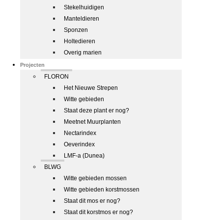
Stekelhuidigen
Manteldieren
Sponzen
Holtedieren
Overig marien
Projecten
FLORON
Het Nieuwe Strepen
Witte gebieden
Staat deze plant er nog?
Meetnet Muurplanten
Nectarindex
Oeverindex
LMF-a (Dunea)
BLWG
Witte gebieden mossen
Witte gebieden korstmossen
Staat dit mos er nog?
Staat dit korstmos er nog?