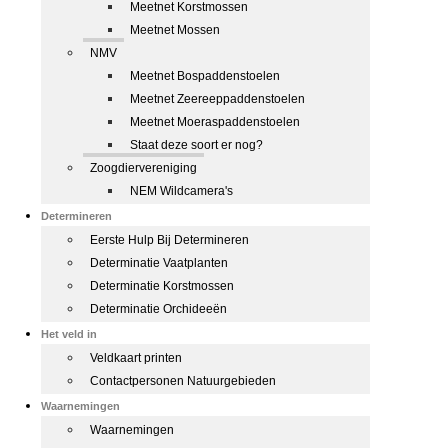
Meetnet Korstmossen
Meetnet Mossen
NMV
Meetnet Bospaddenstoelen
Meetnet Zeereeppaddenstoelen
Meetnet Moeraspaddenstoelen
Staat deze soort er nog?
Zoogdiervereniging
NEM Wildcamera's
Determineren
Eerste Hulp Bij Determineren
Determinatie Vaatplanten
Determinatie Korstmossen
Determinatie Orchideeën
Het veld in
Veldkaart printen
Contactpersonen Natuurgebieden
Waarnemingen
Waarnemingen