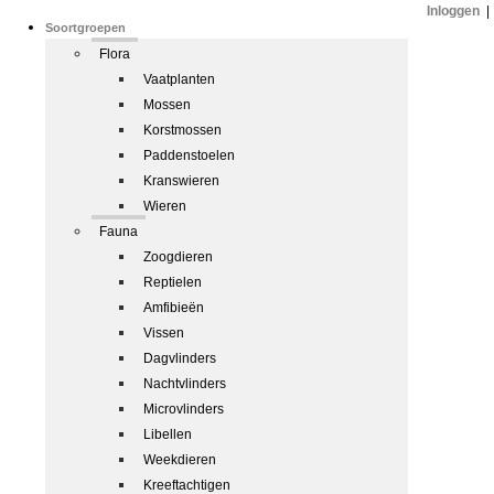
Inloggen
|
Soortgroepen
Flora
Vaatplanten
Mossen
Korstmossen
Paddenstoelen
Kranswieren
Wieren
Fauna
Zoogdieren
Reptielen
Amfibieën
Vissen
Dagvlinders
Nachtvlinders
Microvlinders
Libellen
Weekdieren
Kreeftachtigen