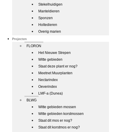
Stekelhuidigen
Manteldieren
Sponzen
Holtedieren
Overig marien
Projecten
FLORON
Het Nieuwe Strepen
Witte gebieden
Staat deze plant er nog?
Meetnet Muurplanten
Nectarindex
Oeverindex
LMF-a (Dunea)
BLWG
Witte gebieden mossen
Witte gebieden korstmossen
Staat dit mos er nog?
Staat dit korstmos er nog?