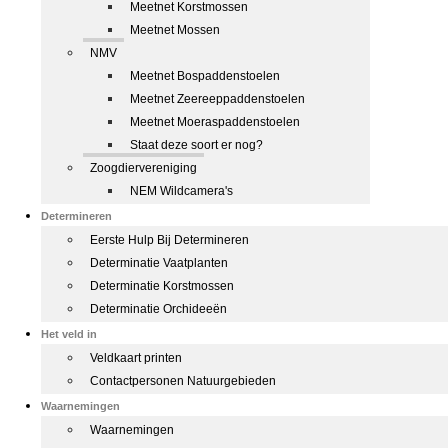
Meetnet Korstmossen
Meetnet Mossen
NMV
Meetnet Bospaddenstoelen
Meetnet Zeereeppaddenstoelen
Meetnet Moeraspaddenstoelen
Staat deze soort er nog?
Zoogdiervereniging
NEM Wildcamera's
Determineren
Eerste Hulp Bij Determineren
Determinatie Vaatplanten
Determinatie Korstmossen
Determinatie Orchideeën
Het veld in
Veldkaart printen
Contactpersonen Natuurgebieden
Waarnemingen
Waarnemingen