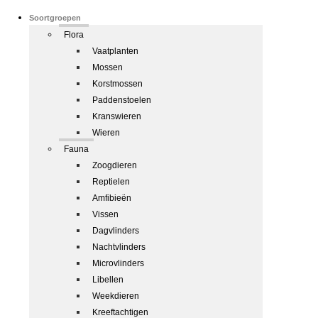
Soortgroepen
Flora
Vaatplanten
Mossen
Korstmossen
Paddenstoelen
Kranswieren
Wieren
Fauna
Zoogdieren
Reptielen
Amfibieën
Vissen
Dagvlinders
Nachtvlinders
Microvlinders
Libellen
Weekdieren
Kreeftachtigen