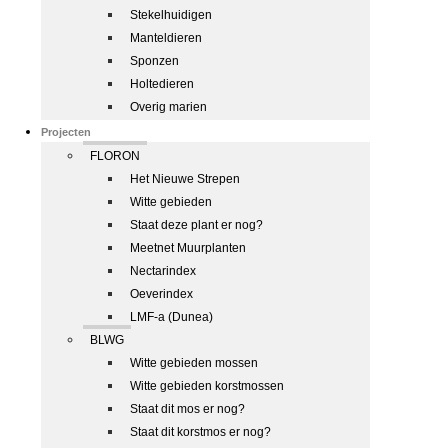
Stekelhuidigen
Manteldieren
Sponzen
Holtedieren
Overig marien
Projecten
FLORON
Het Nieuwe Strepen
Witte gebieden
Staat deze plant er nog?
Meetnet Muurplanten
Nectarindex
Oeverindex
LMF-a (Dunea)
BLWG
Witte gebieden mossen
Witte gebieden korstmossen
Staat dit mos er nog?
Staat dit korstmos er nog?