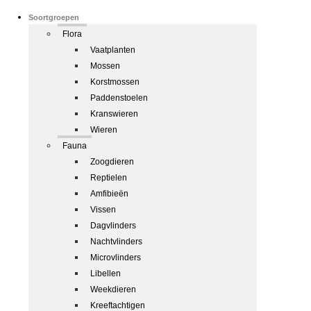
Soortgroepen
Flora
Vaatplanten
Mossen
Korstmossen
Paddenstoelen
Kranswieren
Wieren
Fauna
Zoogdieren
Reptielen
Amfibieën
Vissen
Dagvlinders
Nachtvlinders
Microvlinders
Libellen
Weekdieren
Kreeftachtigen