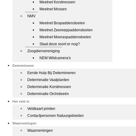
Meetnet Korstmossen
Meetnet Mossen
NMV
Meetnet Bospaddenstoelen
Meetnet Zeereeppaddenstoelen
Meetnet Moeraspaddenstoelen
Staat deze soort er nog?
Zoogdiervereniging
NEM Wildcamera's
Determineren
Eerste Hulp Bij Determineren
Determinatie Vaatplanten
Determinatie Korstmossen
Determinatie Orchideeën
Het veld in
Veldkaart printen
Contactpersonen Natuurgebieden
Waarnemingen
Waarnemingen