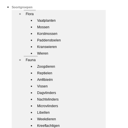
Soortgroepen
Flora
Vaatplanten
Mossen
Korstmossen
Paddenstoelen
Kranswieren
Wieren
Fauna
Zoogdieren
Reptielen
Amfibieën
Vissen
Dagvlinders
Nachtvlinders
Microvlinders
Libellen
Weekdieren
Kreeftachtigen