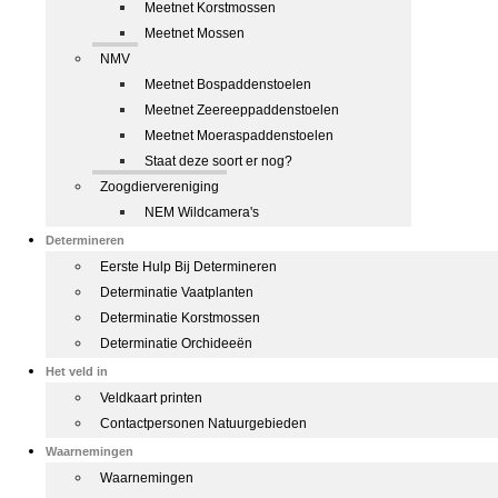
Meetnet Korstmossen
Meetnet Mossen
NMV
Meetnet Bospaddenstoelen
Meetnet Zeereeppaddenstoelen
Meetnet Moeraspaddenstoelen
Staat deze soort er nog?
Zoogdiervereniging
NEM Wildcamera's
Determineren
Eerste Hulp Bij Determineren
Determinatie Vaatplanten
Determinatie Korstmossen
Determinatie Orchideeën
Het veld in
Veldkaart printen
Contactpersonen Natuurgebieden
Waarnemingen
Waarnemingen