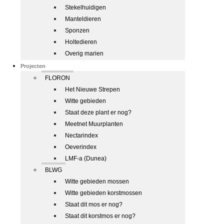
Stekelhuidigen
Manteldieren
Sponzen
Holtedieren
Overig marien
Projecten
FLORON
Het Nieuwe Strepen
Witte gebieden
Staat deze plant er nog?
Meetnet Muurplanten
Nectarindex
Oeverindex
LMF-a (Dunea)
BLWG
Witte gebieden mossen
Witte gebieden korstmossen
Staat dit mos er nog?
Staat dit korstmos er nog?