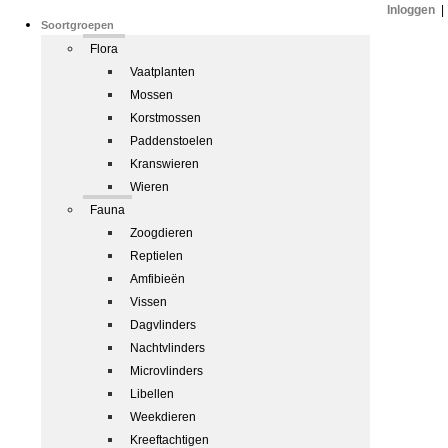
Inloggen
|
Soortgroepen
Flora
Vaatplanten
Mossen
Korstmossen
Paddenstoelen
Kranswieren
Wieren
Fauna
Zoogdieren
Reptielen
Amfibieën
Vissen
Dagvlinders
Nachtvlinders
Microvlinders
Libellen
Weekdieren
Kreeftachtigen