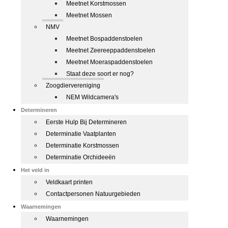
Meetnet Korstmossen
Meetnet Mossen
NMV
Meetnet Bospaddenstoelen
Meetnet Zeereeppaddenstoelen
Meetnet Moeraspaddenstoelen
Staat deze soort er nog?
Zoogdiervereniging
NEM Wildcamera's
Determineren
Eerste Hulp Bij Determineren
Determinatie Vaatplanten
Determinatie Korstmossen
Determinatie Orchideeën
Het veld in
Veldkaart printen
Contactpersonen Natuurgebieden
Waarnemingen
Waarnemingen