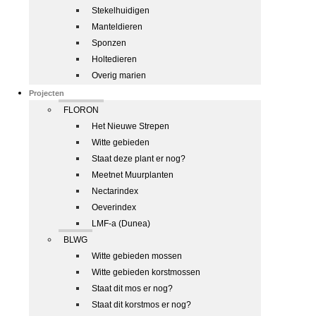
Stekelhuidigen
Manteldieren
Sponzen
Holtedieren
Overig marien
Projecten
FLORON
Het Nieuwe Strepen
Witte gebieden
Staat deze plant er nog?
Meetnet Muurplanten
Nectarindex
Oeverindex
LMF-a (Dunea)
BLWG
Witte gebieden mossen
Witte gebieden korstmossen
Staat dit mos er nog?
Staat dit korstmos er nog?