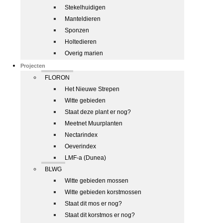
Stekelhuidigen
Manteldieren
Sponzen
Holtedieren
Overig marien
Projecten
FLORON
Het Nieuwe Strepen
Witte gebieden
Staat deze plant er nog?
Meetnet Muurplanten
Nectarindex
Oeverindex
LMF-a (Dunea)
BLWG
Witte gebieden mossen
Witte gebieden korstmossen
Staat dit mos er nog?
Staat dit korstmos er nog?