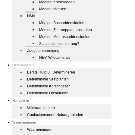
Meetnet Korstmossen
Meetnet Mossen
NMV
Meetnet Bospaddenstoelen
Meetnet Zeereeppaddenstoelen
Meetnet Moeraspaddenstoelen
Staat deze soort er nog?
Zoogdiervereniging
NEM Wildcamera's
Determineren
Eerste Hulp Bij Determineren
Determinatie Vaatplanten
Determinatie Korstmossen
Determinatie Orchideeën
Het veld in
Veldkaart printen
Contactpersonen Natuurgebieden
Waarnemingen
Waarnemingen