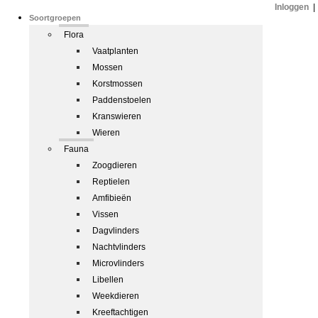
Inloggen
|
Soortgroepen
Flora
Vaatplanten
Mossen
Korstmossen
Paddenstoelen
Kranswieren
Wieren
Fauna
Zoogdieren
Reptielen
Amfibieën
Vissen
Dagvlinders
Nachtvlinders
Microvlinders
Libellen
Weekdieren
Kreeftachtigen