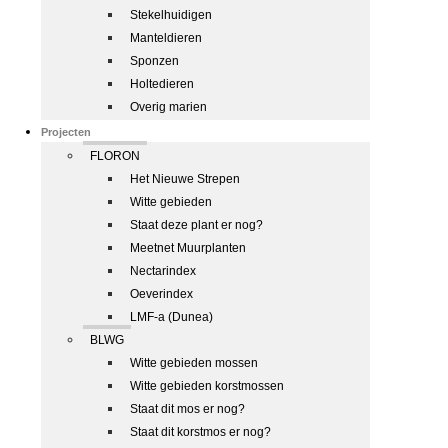
Stekelhuidigen
Manteldieren
Sponzen
Holtedieren
Overig marien
Projecten
FLORON
Het Nieuwe Strepen
Witte gebieden
Staat deze plant er nog?
Meetnet Muurplanten
Nectarindex
Oeverindex
LMF-a (Dunea)
BLWG
Witte gebieden mossen
Witte gebieden korstmossen
Staat dit mos er nog?
Staat dit korstmos er nog?