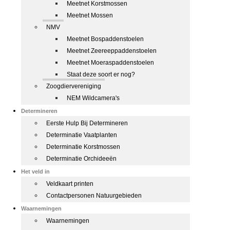
Meetnet Korstmossen
Meetnet Mossen
NMV
Meetnet Bospaddenstoelen
Meetnet Zeereeppaddenstoelen
Meetnet Moeraspaddenstoelen
Staat deze soort er nog?
Zoogdiervereniging
NEM Wildcamera's
Determineren
Eerste Hulp Bij Determineren
Determinatie Vaatplanten
Determinatie Korstmossen
Determinatie Orchideeën
Het veld in
Veldkaart printen
Contactpersonen Natuurgebieden
Waarnemingen
Waarnemingen