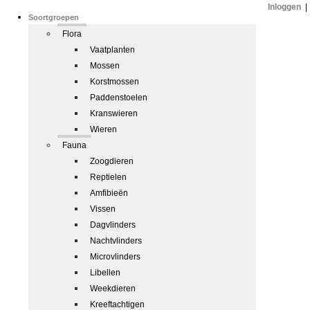
Inloggen
|
Soortgroepen
Flora
Vaatplanten
Mossen
Korstmossen
Paddenstoelen
Kranswieren
Wieren
Fauna
Zoogdieren
Reptielen
Amfibieën
Vissen
Dagvlinders
Nachtvlinders
Microvlinders
Libellen
Weekdieren
Kreeftachtigen