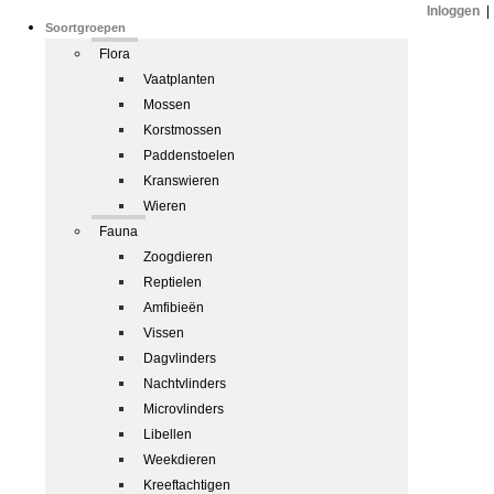
Inloggen
|
Soortgroepen
Flora
Vaatplanten
Mossen
Korstmossen
Paddenstoelen
Kranswieren
Wieren
Fauna
Zoogdieren
Reptielen
Amfibieën
Vissen
Dagvlinders
Nachtvlinders
Microvlinders
Libellen
Weekdieren
Kreeftachtigen