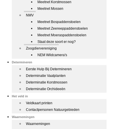
Meetnet Korstmossen
Meetnet Mossen
NMV
Meetnet Bospaddenstoelen
Meetnet Zeereeppaddenstoelen
Meetnet Moeraspaddenstoelen
Staat deze soort er nog?
Zoogdiervereniging
NEM Wildcamera's
Determineren
Eerste Hulp Bij Determineren
Determinatie Vaatplanten
Determinatie Korstmossen
Determinatie Orchideeën
Het veld in
Veldkaart printen
Contactpersonen Natuurgebieden
Waarnemingen
Waarnemingen