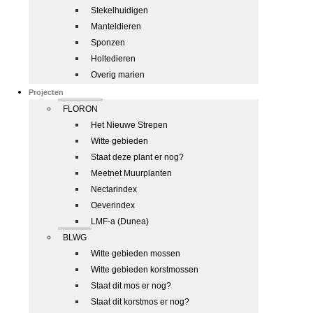
Stekelhuidigen
Manteldieren
Sponzen
Holtedieren
Overig marien
Projecten
FLORON
Het Nieuwe Strepen
Witte gebieden
Staat deze plant er nog?
Meetnet Muurplanten
Nectarindex
Oeverindex
LMF-a (Dunea)
BLWG
Witte gebieden mossen
Witte gebieden korstmossen
Staat dit mos er nog?
Staat dit korstmos er nog?