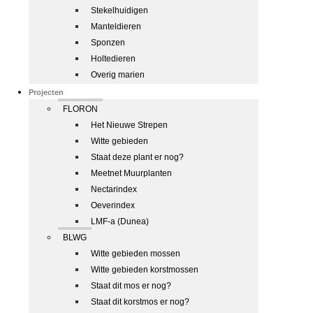
Stekelhuidigen
Manteldieren
Sponzen
Holtedieren
Overig marien
Projecten
FLORON
Het Nieuwe Strepen
Witte gebieden
Staat deze plant er nog?
Meetnet Muurplanten
Nectarindex
Oeverindex
LMF-a (Dunea)
BLWG
Witte gebieden mossen
Witte gebieden korstmossen
Staat dit mos er nog?
Staat dit korstmos er nog?