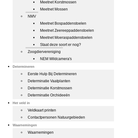
Meetnet Korstmossen
Meetnet Mossen
NMV
Meetnet Bospaddenstoelen
Meetnet Zeereeppaddenstoelen
Meetnet Moeraspaddenstoelen
Staat deze soort er nog?
Zoogdiervereniging
NEM Wildcamera's
Determineren
Eerste Hulp Bij Determineren
Determinatie Vaatplanten
Determinatie Korstmossen
Determinatie Orchideeën
Het veld in
Veldkaart printen
Contactpersonen Natuurgebieden
Waarnemingen
Waarnemingen