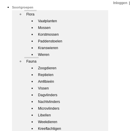
Inloggen
|
Soortgroepen
Flora
Vaatplanten
Mossen
Korstmossen
Paddenstoelen
Kranswieren
Wieren
Fauna
Zoogdieren
Reptielen
Amfibieën
Vissen
Dagvlinders
Nachtvlinders
Microvlinders
Libellen
Weekdieren
Kreeftachtigen