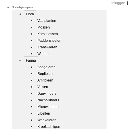
Inloggen
|
Soortgroepen
Flora
Vaatplanten
Mossen
Korstmossen
Paddenstoelen
Kranswieren
Wieren
Fauna
Zoogdieren
Reptielen
Amfibieën
Vissen
Dagvlinders
Nachtvlinders
Microvlinders
Libellen
Weekdieren
Kreeftachtigen