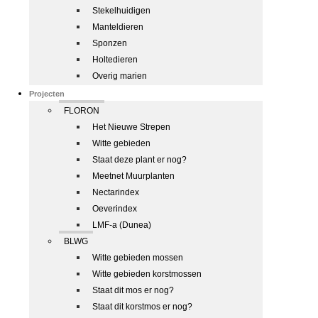
Stekelhuidigen
Manteldieren
Sponzen
Holtedieren
Overig marien
Projecten
FLORON
Het Nieuwe Strepen
Witte gebieden
Staat deze plant er nog?
Meetnet Muurplanten
Nectarindex
Oeverindex
LMF-a (Dunea)
BLWG
Witte gebieden mossen
Witte gebieden korstmossen
Staat dit mos er nog?
Staat dit korstmos er nog?