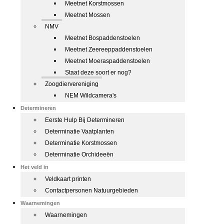
Meetnet Korstmossen
Meetnet Mossen
NMV
Meetnet Bospaddenstoelen
Meetnet Zeereeppaddenstoelen
Meetnet Moeraspaddenstoelen
Staat deze soort er nog?
Zoogdiervereniging
NEM Wildcamera's
Determineren
Eerste Hulp Bij Determineren
Determinatie Vaatplanten
Determinatie Korstmossen
Determinatie Orchideeën
Het veld in
Veldkaart printen
Contactpersonen Natuurgebieden
Waarnemingen
Waarnemingen