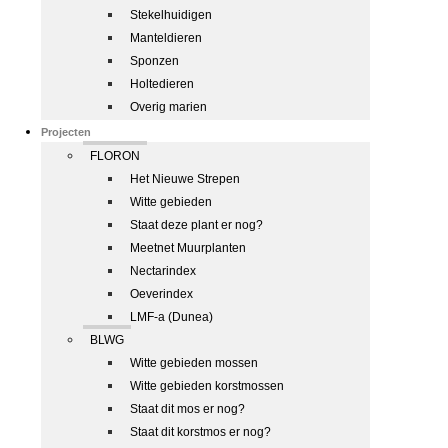
Stekelhuidigen
Manteldieren
Sponzen
Holtedieren
Overig marien
Projecten
FLORON
Het Nieuwe Strepen
Witte gebieden
Staat deze plant er nog?
Meetnet Muurplanten
Nectarindex
Oeverindex
LMF-a (Dunea)
BLWG
Witte gebieden mossen
Witte gebieden korstmossen
Staat dit mos er nog?
Staat dit korstmos er nog?