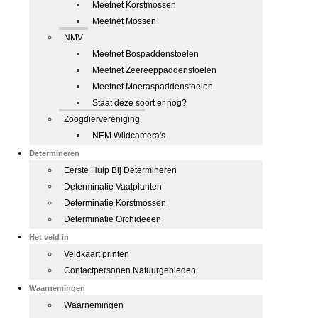
Meetnet Korstmossen
Meetnet Mossen
NMV
Meetnet Bospaddenstoelen
Meetnet Zeereeppaddenstoelen
Meetnet Moeraspaddenstoelen
Staat deze soort er nog?
Zoogdiervereniging
NEM Wildcamera's
Determineren
Eerste Hulp Bij Determineren
Determinatie Vaatplanten
Determinatie Korstmossen
Determinatie Orchideeën
Het veld in
Veldkaart printen
Contactpersonen Natuurgebieden
Waarnemingen
Waarnemingen