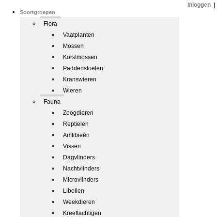
Inloggen
|
Soortgroepen
Flora
Vaatplanten
Mossen
Korstmossen
Paddenstoelen
Kranswieren
Wieren
Fauna
Zoogdieren
Reptielen
Amfibieën
Vissen
Dagvlinders
Nachtvlinders
Microvlinders
Libellen
Weekdieren
Kreeftachtigen