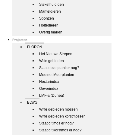
Stekelhuidigen
Manteldieren
Sponzen
Holtedieren
Overig marien
Projecten
FLORON
Het Nieuwe Strepen
Witte gebieden
Staat deze plant er nog?
Meetnet Muurplanten
Nectarindex
Oeverindex
LMF-a (Dunea)
BLWG
Witte gebieden mossen
Witte gebieden korstmossen
Staat dit mos er nog?
Staat dit korstmos er nog?