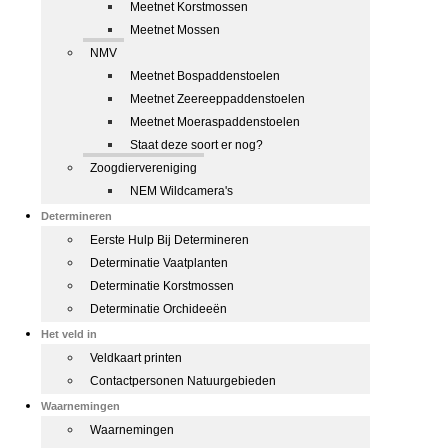
Meetnet Korstmossen
Meetnet Mossen
NMV
Meetnet Bospaddenstoelen
Meetnet Zeereeppaddenstoelen
Meetnet Moeraspaddenstoelen
Staat deze soort er nog?
Zoogdiervereniging
NEM Wildcamera's
Determineren
Eerste Hulp Bij Determineren
Determinatie Vaatplanten
Determinatie Korstmossen
Determinatie Orchideeën
Het veld in
Veldkaart printen
Contactpersonen Natuurgebieden
Waarnemingen
Waarnemingen