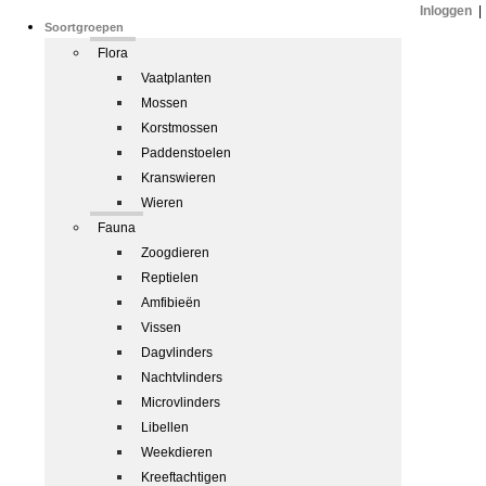
Inloggen
|
Soortgroepen
Flora
Vaatplanten
Mossen
Korstmossen
Paddenstoelen
Kranswieren
Wieren
Fauna
Zoogdieren
Reptielen
Amfibieën
Vissen
Dagvlinders
Nachtvlinders
Microvlinders
Libellen
Weekdieren
Kreeftachtigen