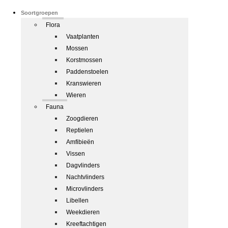
Soortgroepen
Flora
Vaatplanten
Mossen
Korstmossen
Paddenstoelen
Kranswieren
Wieren
Fauna
Zoogdieren
Reptielen
Amfibieën
Vissen
Dagvlinders
Nachtvlinders
Microvlinders
Libellen
Weekdieren
Kreeftachtigen