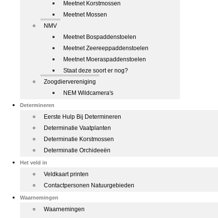
Meetnet Korstmossen
Meetnet Mossen
NMV
Meetnet Bospaddenstoelen
Meetnet Zeereeppaddenstoelen
Meetnet Moeraspaddenstoelen
Staat deze soort er nog?
Zoogdiervereniging
NEM Wildcamera's
Determineren
Eerste Hulp Bij Determineren
Determinatie Vaatplanten
Determinatie Korstmossen
Determinatie Orchideeën
Het veld in
Veldkaart printen
Contactpersonen Natuurgebieden
Waarnemingen
Waarnemingen