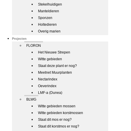
Stekelhuidigen
Manteldieren
Sponzen
Holtedieren
Overig marien
Projecten
FLORON
Het Nieuwe Strepen
Witte gebieden
Staat deze plant er nog?
Meetnet Muurplanten
Nectarindex
Oeverindex
LMF-a (Dunea)
BLWG
Witte gebieden mossen
Witte gebieden korstmossen
Staat dit mos er nog?
Staat dit korstmos er nog?