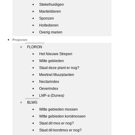
Stekelhuidigen
Manteldieren
Sponzen
Holtedieren
Overig marien
Projecten
FLORON
Het Nieuwe Strepen
Witte gebieden
Staat deze plant er nog?
Meetnet Muurplanten
Nectarindex
Oeverindex
LMF-a (Dunea)
BLWG
Witte gebieden mossen
Witte gebieden korstmossen
Staat dit mos er nog?
Staat dit korstmos er nog?