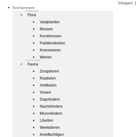
Inloggen
|
Soortgroepen
Flora
Vaatplanten
Mossen
Korstmossen
Paddenstoelen
Kranswieren
Wieren
Fauna
Zoogdieren
Reptielen
Amfibieën
Vissen
Dagvlinders
Nachtvlinders
Microvlinders
Libellen
Weekdieren
Kreeftachtigen