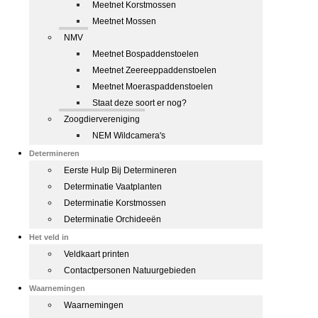
Meetnet Korstmossen
Meetnet Mossen
NMV
Meetnet Bospaddenstoelen
Meetnet Zeereeppaddenstoelen
Meetnet Moeraspaddenstoelen
Staat deze soort er nog?
Zoogdiervereniging
NEM Wildcamera's
Determineren
Eerste Hulp Bij Determineren
Determinatie Vaatplanten
Determinatie Korstmossen
Determinatie Orchideeën
Het veld in
Veldkaart printen
Contactpersonen Natuurgebieden
Waarnemingen
Waarnemingen