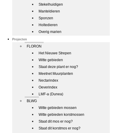
Stekelhuidigen
Manteldieren
Sponzen
Holtedieren
Overig marien
Projecten
FLORON
Het Nieuwe Strepen
Witte gebieden
Staat deze plant er nog?
Meetnet Muurplanten
Nectarindex
Oeverindex
LMF-a (Dunea)
BLWG
Witte gebieden mossen
Witte gebieden korstmossen
Staat dit mos er nog?
Staat dit korstmos er nog?