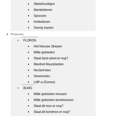
Stekelhuidigen
Manteldieren
Sponzen
Holtedieren
Overig marien
Projecten
FLORON
Het Nieuwe Strepen
Witte gebieden
Staat deze plant er nog?
Meetnet Muurplanten
Nectarindex
Oeverindex
LMF-a (Dunea)
BLWG
Witte gebieden mossen
Witte gebieden korstmossen
Staat dit mos er nog?
Staat dit korstmos er nog?