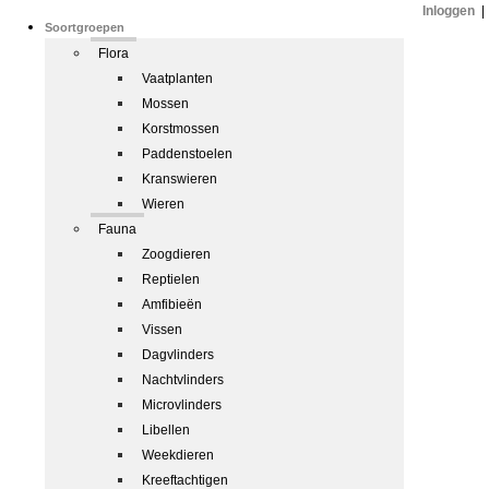
Inloggen
|
Soortgroepen
Flora
Vaatplanten
Mossen
Korstmossen
Paddenstoelen
Kranswieren
Wieren
Fauna
Zoogdieren
Reptielen
Amfibieën
Vissen
Dagvlinders
Nachtvlinders
Microvlinders
Libellen
Weekdieren
Kreeftachtigen