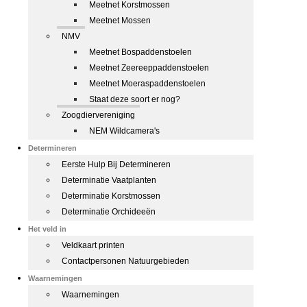
Meetnet Korstmossen
Meetnet Mossen
NMV
Meetnet Bospaddenstoelen
Meetnet Zeereeppaddenstoelen
Meetnet Moeraspaddenstoelen
Staat deze soort er nog?
Zoogdiervereniging
NEM Wildcamera's
Determineren
Eerste Hulp Bij Determineren
Determinatie Vaatplanten
Determinatie Korstmossen
Determinatie Orchideeën
Het veld in
Veldkaart printen
Contactpersonen Natuurgebieden
Waarnemingen
Waarnemingen