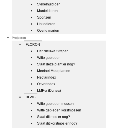
Stekelhuidigen
Manteldieren
Sponzen
Holtedieren
Overig marien
Projecten
FLORON
Het Nieuwe Strepen
Witte gebieden
Staat deze plant er nog?
Meetnet Muurplanten
Nectarindex
Oeverindex
LMF-a (Dunea)
BLWG
Witte gebieden mossen
Witte gebieden korstmossen
Staat dit mos er nog?
Staat dit korstmos er nog?