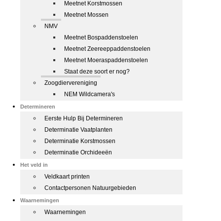
Meetnet Korstmossen
Meetnet Mossen
NMV
Meetnet Bospaddenstoelen
Meetnet Zeereeppaddenstoelen
Meetnet Moeraspaddenstoelen
Staat deze soort er nog?
Zoogdiervereniging
NEM Wildcamera's
Determineren
Eerste Hulp Bij Determineren
Determinatie Vaatplanten
Determinatie Korstmossen
Determinatie Orchideeën
Het veld in
Veldkaart printen
Contactpersonen Natuurgebieden
Waarnemingen
Waarnemingen