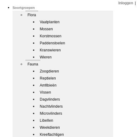
Inloggen
|
Soortgroepen
Flora
Vaatplanten
Mossen
Korstmossen
Paddenstoelen
Kranswieren
Wieren
Fauna
Zoogdieren
Reptielen
Amfibieën
Vissen
Dagvlinders
Nachtvlinders
Microvlinders
Libellen
Weekdieren
Kreeftachtigen