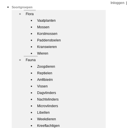
Inloggen
|
Soortgroepen
Flora
Vaatplanten
Mossen
Korstmossen
Paddenstoelen
Kranswieren
Wieren
Fauna
Zoogdieren
Reptielen
Amfibieën
Vissen
Dagvlinders
Nachtvlinders
Microvlinders
Libellen
Weekdieren
Kreeftachtigen