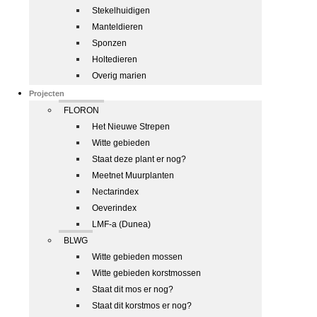
Stekelhuidigen
Manteldieren
Sponzen
Holtedieren
Overig marien
Projecten
FLORON
Het Nieuwe Strepen
Witte gebieden
Staat deze plant er nog?
Meetnet Muurplanten
Nectarindex
Oeverindex
LMF-a (Dunea)
BLWG
Witte gebieden mossen
Witte gebieden korstmossen
Staat dit mos er nog?
Staat dit korstmos er nog?