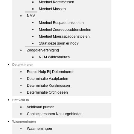
Meetnet Korstmossen
Meetnet Mossen
NMV
Meetnet Bospaddenstoelen
Meetnet Zeereeppaddenstoelen
Meetnet Moeraspaddenstoelen
Staat deze soort er nog?
Zoogdiervereniging
NEM Wildcamera's
Determineren
Eerste Hulp Bij Determineren
Determinatie Vaatplanten
Determinatie Korstmossen
Determinatie Orchideeën
Het veld in
Veldkaart printen
Contactpersonen Natuurgebieden
Waarnemingen
Waarnemingen