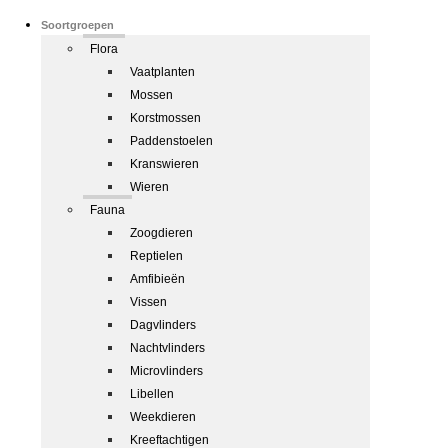
Soortgroepen
Flora
Vaatplanten
Mossen
Korstmossen
Paddenstoelen
Kranswieren
Wieren
Fauna
Zoogdieren
Reptielen
Amfibieën
Vissen
Dagvlinders
Nachtvlinders
Microvlinders
Libellen
Weekdieren
Kreeftachtigen