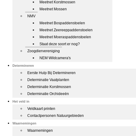
Meetnet Korstmossen
Meetnet Mossen
NMV
Meetnet Bospaddenstoelen
Meetnet Zeereeppaddenstoelen
Meetnet Moeraspaddenstoelen
Staat deze soort er nog?
Zoogdiervereniging
NEM Wildcamera's
Determineren
Eerste Hulp Bij Determineren
Determinatie Vaatplanten
Determinatie Korstmossen
Determinatie Orchideeën
Het veld in
Veldkaart printen
Contactpersonen Natuurgebieden
Waarnemingen
Waarnemingen