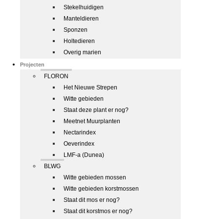
Stekelhuidigen
Manteldieren
Sponzen
Holtedieren
Overig marien
Projecten
FLORON
Het Nieuwe Strepen
Witte gebieden
Staat deze plant er nog?
Meetnet Muurplanten
Nectarindex
Oeverindex
LMF-a (Dunea)
BLWG
Witte gebieden mossen
Witte gebieden korstmossen
Staat dit mos er nog?
Staat dit korstmos er nog?