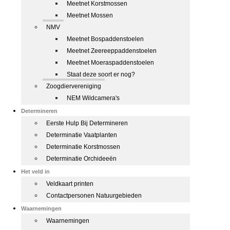
Meetnet Korstmossen
Meetnet Mossen
NMV
Meetnet Bospaddenstoelen
Meetnet Zeereeppaddenstoelen
Meetnet Moeraspaddenstoelen
Staat deze soort er nog?
Zoogdiervereniging
NEM Wildcamera's
Determineren
Eerste Hulp Bij Determineren
Determinatie Vaatplanten
Determinatie Korstmossen
Determinatie Orchideeën
Het veld in
Veldkaart printen
Contactpersonen Natuurgebieden
Waarnemingen
Waarnemingen