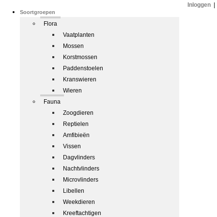
Inloggen
|
Soortgroepen
Flora
Vaatplanten
Mossen
Korstmossen
Paddenstoelen
Kranswieren
Wieren
Fauna
Zoogdieren
Reptielen
Amfibieën
Vissen
Dagvlinders
Nachtvlinders
Microvlinders
Libellen
Weekdieren
Kreeftachtigen