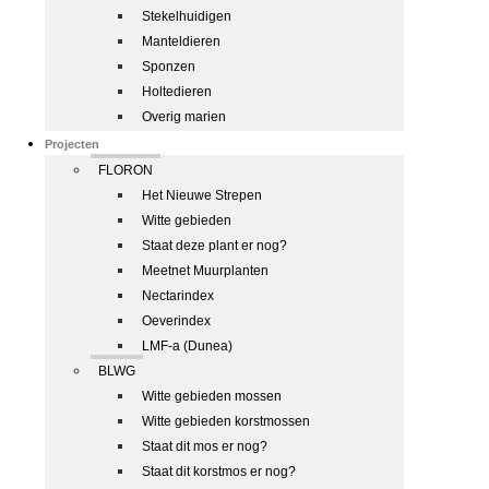
Stekelhuidigen
Manteldieren
Sponzen
Holtedieren
Overig marien
Projecten
FLORON
Het Nieuwe Strepen
Witte gebieden
Staat deze plant er nog?
Meetnet Muurplanten
Nectarindex
Oeverindex
LMF-a (Dunea)
BLWG
Witte gebieden mossen
Witte gebieden korstmossen
Staat dit mos er nog?
Staat dit korstmos er nog?