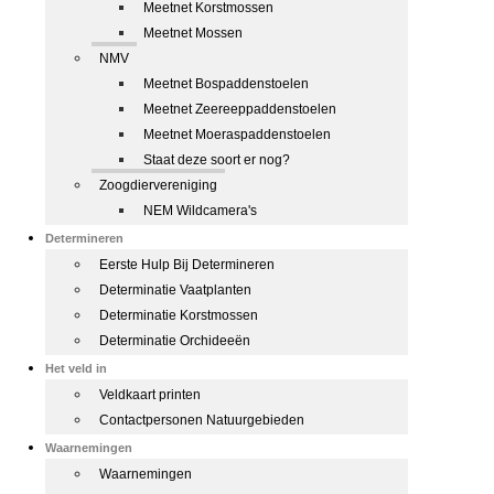
Meetnet Korstmossen
Meetnet Mossen
NMV
Meetnet Bospaddenstoelen
Meetnet Zeereeppaddenstoelen
Meetnet Moeraspaddenstoelen
Staat deze soort er nog?
Zoogdiervereniging
NEM Wildcamera's
Determineren
Eerste Hulp Bij Determineren
Determinatie Vaatplanten
Determinatie Korstmossen
Determinatie Orchideeën
Het veld in
Veldkaart printen
Contactpersonen Natuurgebieden
Waarnemingen
Waarnemingen