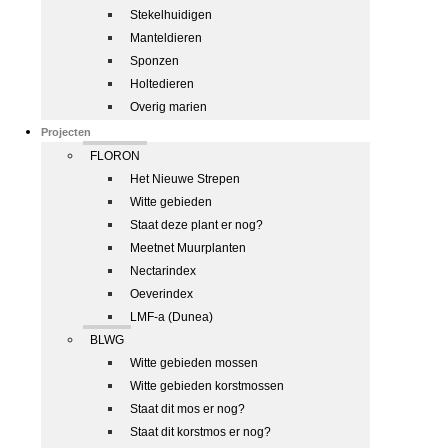
Stekelhuidigen
Manteldieren
Sponzen
Holtedieren
Overig marien
Projecten
FLORON
Het Nieuwe Strepen
Witte gebieden
Staat deze plant er nog?
Meetnet Muurplanten
Nectarindex
Oeverindex
LMF-a (Dunea)
BLWG
Witte gebieden mossen
Witte gebieden korstmossen
Staat dit mos er nog?
Staat dit korstmos er nog?