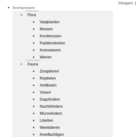
Inloggen
|
Soortgroepen
Flora
Vaatplanten
Mossen
Korstmossen
Paddenstoelen
Kranswieren
Wieren
Fauna
Zoogdieren
Reptielen
Amfibieën
Vissen
Dagvlinders
Nachtvlinders
Microvlinders
Libellen
Weekdieren
Kreeftachtigen