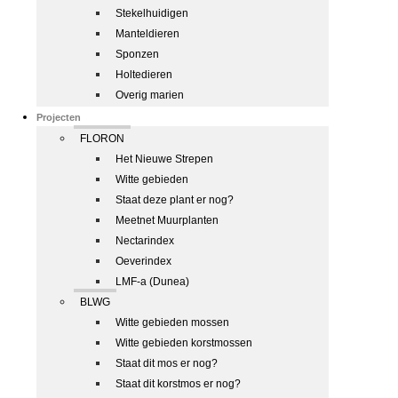
Stekelhuidigen
Manteldieren
Sponzen
Holtedieren
Overig marien
Projecten
FLORON
Het Nieuwe Strepen
Witte gebieden
Staat deze plant er nog?
Meetnet Muurplanten
Nectarindex
Oeverindex
LMF-a (Dunea)
BLWG
Witte gebieden mossen
Witte gebieden korstmossen
Staat dit mos er nog?
Staat dit korstmos er nog?