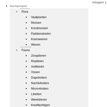
Inloggen
|
Soortgroepen
Flora
Vaatplanten
Mossen
Korstmossen
Paddenstoelen
Kranswieren
Wieren
Fauna
Zoogdieren
Reptielen
Amfibieën
Vissen
Dagvlinders
Nachtvlinders
Microvlinders
Libellen
Weekdieren
Kreeftachtigen