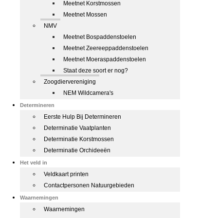
Meetnet Korstmossen
Meetnet Mossen
NMV
Meetnet Bospaddenstoelen
Meetnet Zeereeppaddenstoelen
Meetnet Moeraspaddenstoelen
Staat deze soort er nog?
Zoogdiervereniging
NEM Wildcamera's
Determineren
Eerste Hulp Bij Determineren
Determinatie Vaatplanten
Determinatie Korstmossen
Determinatie Orchideeën
Het veld in
Veldkaart printen
Contactpersonen Natuurgebieden
Waarnemingen
Waarnemingen