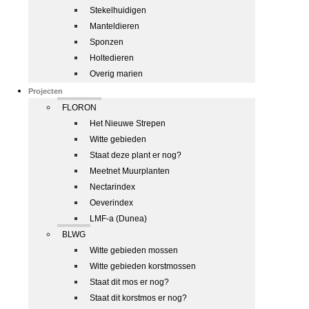
Stekelhuidigen
Manteldieren
Sponzen
Holtedieren
Overig marien
Projecten
FLORON
Het Nieuwe Strepen
Witte gebieden
Staat deze plant er nog?
Meetnet Muurplanten
Nectarindex
Oeverindex
LMF-a (Dunea)
BLWG
Witte gebieden mossen
Witte gebieden korstmossen
Staat dit mos er nog?
Staat dit korstmos er nog?