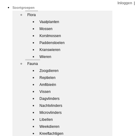
Inloggen
|
Soortgroepen
Flora
Vaatplanten
Mossen
Korstmossen
Paddenstoelen
Kranswieren
Wieren
Fauna
Zoogdieren
Reptielen
Amfibieën
Vissen
Dagvlinders
Nachtvlinders
Microvlinders
Libellen
Weekdieren
Kreeftachtigen