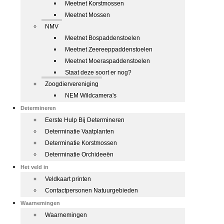
Meetnet Korstmossen
Meetnet Mossen
NMV
Meetnet Bospaddenstoelen
Meetnet Zeereeppaddenstoelen
Meetnet Moeraspaddenstoelen
Staat deze soort er nog?
Zoogdiervereniging
NEM Wildcamera's
Determineren
Eerste Hulp Bij Determineren
Determinatie Vaatplanten
Determinatie Korstmossen
Determinatie Orchideeën
Het veld in
Veldkaart printen
Contactpersonen Natuurgebieden
Waarnemingen
Waarnemingen